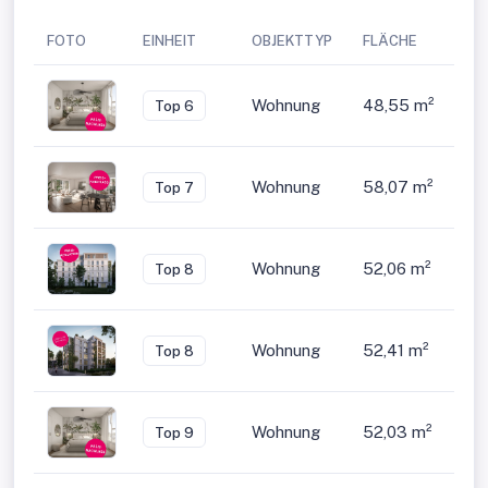
FOTO
EINHEIT
OBJEKTTYP
FLÄCHE
ZI
Wohnung
48,55 m²
2
Top 6
Wohnung
58,07 m²
2
Top 7
Wohnung
52,06 m²
2
Top 8
Wohnung
52,41 m²
2
Top 8
Wohnung
52,03 m²
2
Top 9