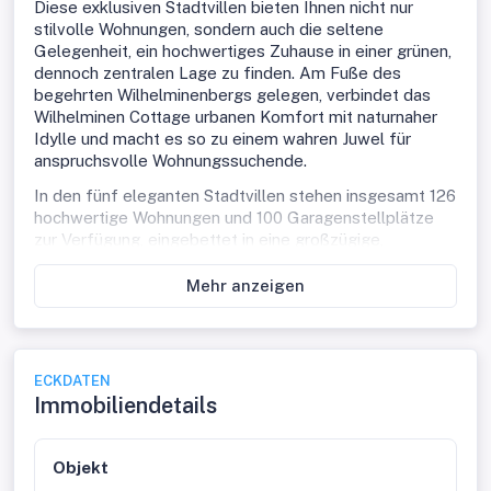
Diese exklusiven Stadtvillen bieten Ihnen nicht nur
stilvolle Wohnungen, sondern auch die seltene
Gelegenheit, ein hochwertiges Zuhause in einer grünen,
dennoch zentralen Lage zu finden. Am Fuße des
begehrten Wilhelminenbergs gelegen, verbindet das
Wilhelminen Cottage urbanen Komfort mit naturnaher
Idylle und macht es so zu einem wahren Juwel für
anspruchsvolle Wohnungssuchende.
In den fünf eleganten Stadtvillen stehen insgesamt 126
hochwertige Wohnungen und 100 Garagenstellplätze
zur Verfügung, eingebettet in eine großzügige,
parkähnliche Grünanlage. Diese erstklassige Cottage-
Lage bietet nicht nur Ruhe und Erholung, sondern auch
Mehr anzeigen
eine perfekte Anbindung an die städtische
Infrastruktur.
Das Wohnkonzept
ECKDATEN
Die Stadtvillen bieten weit mehr als nur exklusiven
Immobiliendetails
Wohnraum – sie verkörpern ein nachhaltiges
Wohnkonzept. Durch die Nutzung von Geothermie und
Photovoltaik profitieren Sie von ökonomischen und
Objekt
ökologischen Vorteilen. In einer Zeit, in der