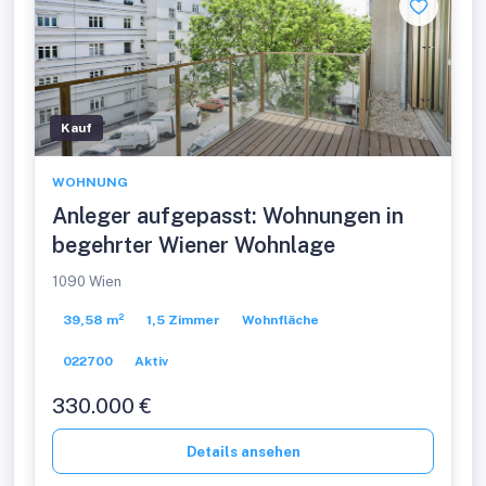
Kauf
WOHNUNG
Anleger aufgepasst: Wohnungen in
begehrter Wiener Wohnlage
1090 Wien
39,58 m²
1,5 Zimmer
Wohnfläche
022700
Aktiv
330.000 €
Details ansehen