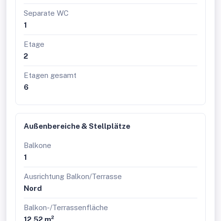
Wohnungsgrößen zwischen 37 und 165 m²
Separate WC
Kellerabteile mit Lademöglichkeit für E-Bikes
1
Autofreie Kinder-Spielbereich und
Begegnungszonen
Etage
Kinderwagen- und Fahrradabstellraum
2
Die Ausstattung
Etagen gesamt
Heizungs- und Warmwasserbereitstellung durch
6
Wärmepumpen (Sole Wärmepumpe und Luft-
Wärmepumpe)
Fußbodenheizung im Erdgeschoss
Bauteilaktivierung ab dem 1. Obergeschoss
Außenbereiche & Stellplätze
Kunststoff-Alu-Elemente mit 3-Scheiben
Isolierverglasung
Balkone
Außenliegende, elektrisch bedienbare
1
Außenjalousien bzw. Raffstores
Parkett Eiche Schiffboden
Ausrichtung Balkon/Terrasse
Verfliesung mit großformatigem Feinsteinzeug
Nord
Provisionsfrei für den Käufer!
Balkon-/Terrassenfläche
Fertigstellung: voraussichtlich Winter 2026
12,52 m²