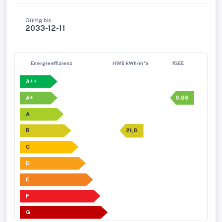
Gültig bis
2033-12-11
Energieeffizienz
HWB kWh/m²a
fGEE
A++
A+
0,66
A
B
21,8
C
D
E
F
G