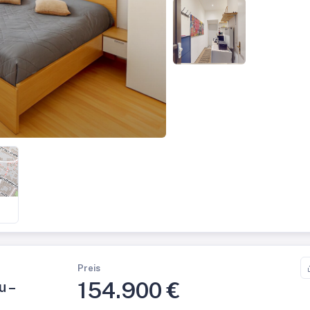
Preis
154.900 €
u –