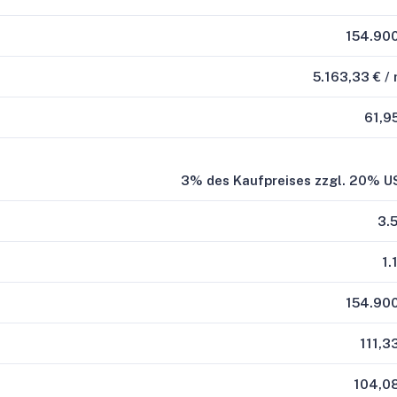
154.900
5.163,33 € /
61,9
3% des Kaufpreises zzgl. 20% U
3.
1.
154.900
111,3
104,0