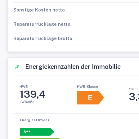
Sonstige Kosten netto
Reparaturrücklage netto
Reparaturrücklage brutto
Energiekennzahlen der Immobilie
HWB-Klasse
HWB
fGEE
139,4
3,
E
kWh/m²a
Energieeffizienz
A++