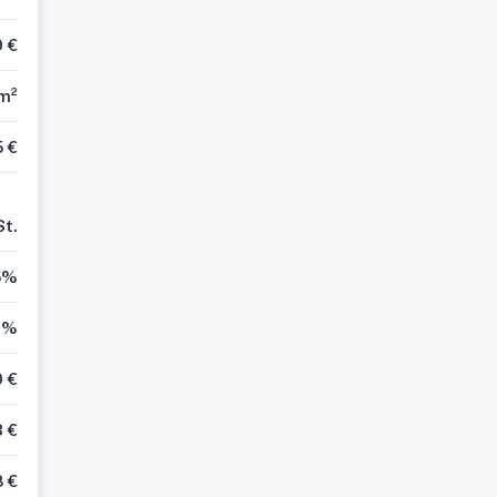
 €
 m²
5 €
St.
5%
1%
 €
3 €
8 €