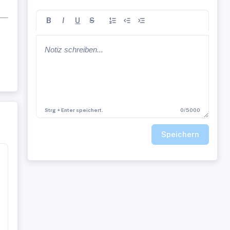
B
I
U
S
len
Strg + Enter speichert.
0/5000
Speichern