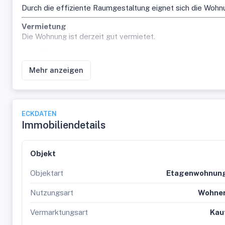
Durch die effiziente Raumgestaltung eignet sich die Wohn
Vermietung
Die Wohnung ist derzeit gut vermietet.
Mietvertrag:
befristet vermietet
Mieteinnahmen:
€ 500,- brutto monatlich
Mehr anzeigen
Damit bietet sich diese Immobilie als
ideales Investment
möchten.
Besonderheiten
ECKDATEN
Charmante Altbauwohnung mit Parkettboden
Immobiliendetails
Gut geschnittene 30 m²
Heller Wohn-/Schlafraum
Attraktive Rendite durch laufende Mieteinnahmen
Objekt
Sehr gute Lage mit perfekter Infrastruktur und Verk
Objektart
Etagenwohnun
Zur Information: bei manchen Bildern handelt es sich h
Nutzungsart
Wohne
Vermarktungsart
Kau