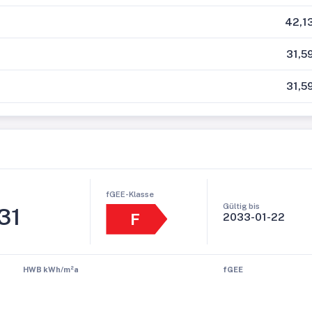
42,1
31,5
31,5
fGEE-Klasse
Gültig bis
31
F
2033-01-22
HWB kWh/m²a
fGEE