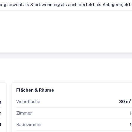
ung sowohl als Stadtwohnung als auch perfekt als Anlageobjekt.
für Anleger an, die von Beginn an laufende Mieteinnahmen erzie
Flächen & Räume
ehrsanbindung
g
Wohnfläche
30 m²
ier um Visualisierungen !
n
Zimmer
1
f
Badezimmer
1