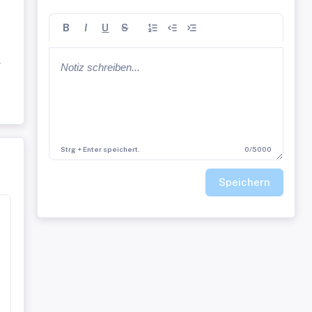
B
I
U
S
-
le
ie
n
n
Strg + Enter speichert.
0/5000
Speichern