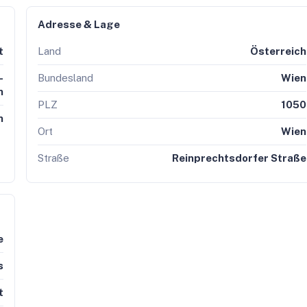
Adresse & Lage
t
Land
Österreich
-
Bundesland
Wien
n
PLZ
1050
n
Ort
Wien
Straße
Reinprechtsdorfer Straße
e
s
t