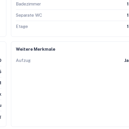
Badezimmer
1
Separate WC
1
Etage
1
Weitere Merkmale
0
Aufzug
Ja
5
1
k
u
g