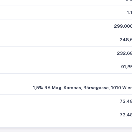
1.
299.000
248,6
232,68
91,8
1,5% RA Mag. Kampas, Börsegasse, 1010 Wie
73,48
73,48