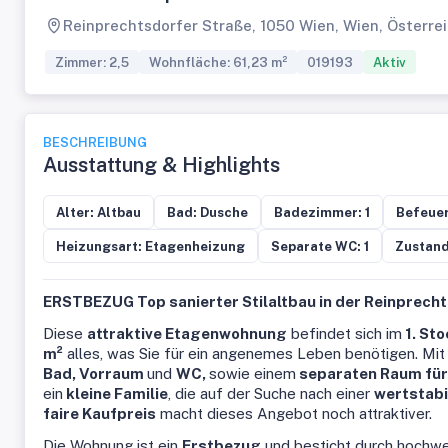
Reinprechtsdorfer Straße, 1050 Wien, Wien, Österre
Zimmer: 2,5
Wohnfläche: 61,23 m²
019193
Aktiv
BESCHREIBUNG
Ausstattung & Highlights
Alter: Altbau
Bad: Dusche
Badezimmer: 1
Befeuer
Heizungsart: Etagenheizung
Separate WC: 1
Zustand
ERSTBEZUG Top sanierter Stilaltbau in der Reinprech
Diese
attraktive Etagenwohnung
befindet sich im
1. Sto
m²
alles, was Sie für ein angenemes Leben benötigen. Mi
Bad, Vorraum
und
WC,
sowie einem
separaten Raum für 
ein
kleine Familie
, die auf der Suche nach einer
wertstabi
faire Kaufpreis
macht dieses Angebot noch attraktiver.
Die Wohnung ist ein
Erstbezug
und besticht durch hochw