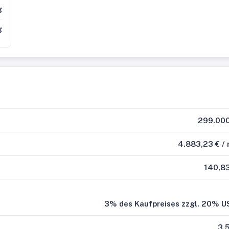
g
g
299.000
4.883,23 € /
140,8
3% des Kaufpreises zzgl. 20% U
3.