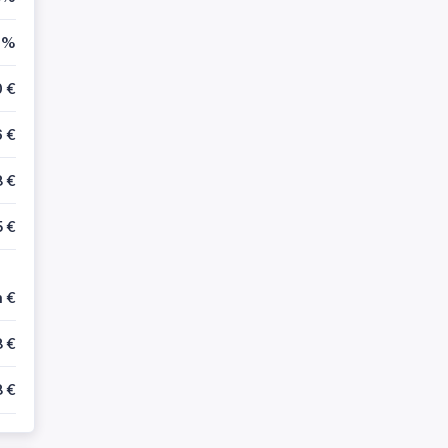
1%
 €
 €
 €
5 €
n €
 €
 €