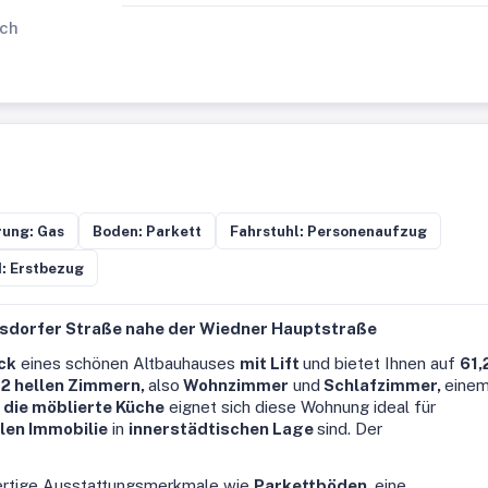
ich
ung: Gas
Boden: Parkett
Fahrstuhl: Personenaufzug
: Erstbezug
tsdorfer Straße nahe der Wiedner Hauptstraße
ck
eines schönen Altbauhauses
mit Lift
und bietet Ihnen auf
61,
t
2 hellen Zimmern,
also
Wohnzimmer
und
Schlafzimmer,
eine
die möblierte Küche
eignet sich diese Wohnung ideal für
len Immobilie
in
innerstädtischen Lage
sind. Der
ertige Ausstattungsmerkmale wie
Parkettböden
, eine