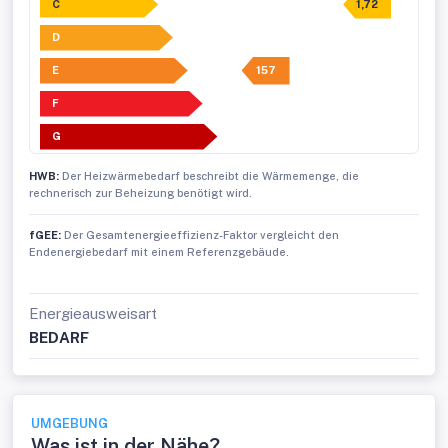
C
1,72
D
E
157
F
G
HWB:
Der Heizwärmebedarf beschreibt die Wärmemenge, die
rechnerisch zur Beheizung benötigt wird.
fGEE:
Der Gesamtenergieeffizienz-Faktor vergleicht den
Endenergiebedarf mit einem Referenzgebäude.
Energieausweisart
BEDARF
UMGEBUNG
Was ist in der Nähe?