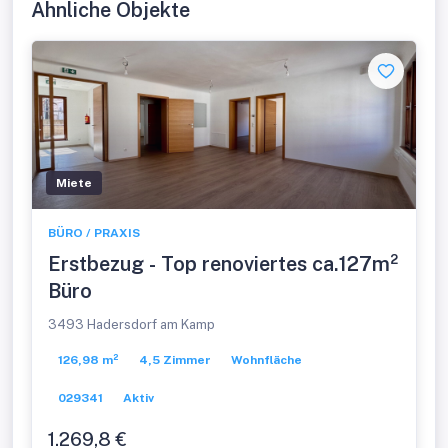
Ähnliche Objekte
Miete
BÜRO / PRAXIS
Erstbezug - Top renoviertes ca.127m²
Büro
3493 Hadersdorf am Kamp
126,98 m²
4,5 Zimmer
Wohnfläche
029341
Aktiv
1.269,8 €