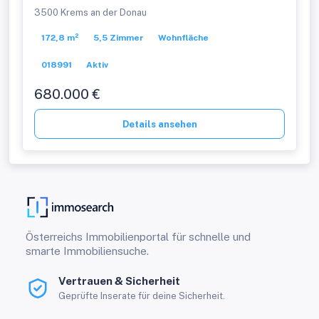
Blick auf das Benediktinerstift
3500 Krems an der Donau
Göttweig
172,8 m²
5,5 Zimmer
Wohnfläche
018991
Aktiv
680.000 €
Details ansehen
Österreichs Immobilienportal für schnelle und
smarte Immobiliensuche.
Vertrauen & Sicherheit
Geprüfte Inserate für deine Sicherheit.