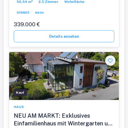
56,54 m²
2,5 Zimmer
Wohnfläche
019923
Aktiv
339.000 €
Details ansehen
Kauf
HAUS
NEU AM MARKT: Exklusives
Einfamilienhaus mit Wintergarten und