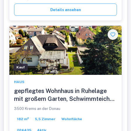
Details ansehen
Kauf
HAUS
gepflegtes Wohnhaus in Ruhelage
mit großem Garten, Schwimmteich
und Doppelgarage
3500 Krems an der Donau
182 m²
5,5 Zimmer
Wohnfläche
024435
Aktiv