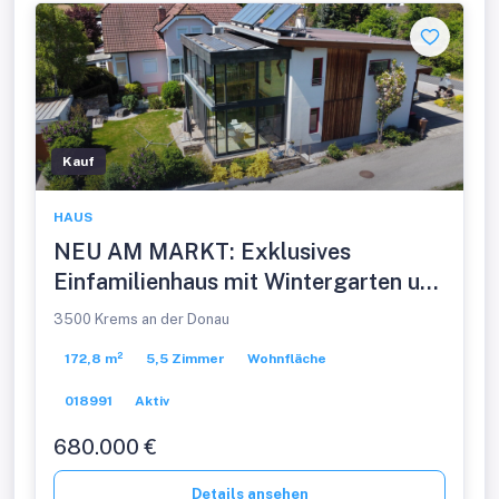
Kauf
HAUS
NEU AM MARKT: Exklusives
Einfamilienhaus mit Wintergarten und
Blick auf das Benediktinerstift
3500 Krems an der Donau
Göttweig
172,8 m²
5,5 Zimmer
Wohnfläche
018991
Aktiv
680.000 €
Details ansehen