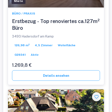
Miete
BÜRO / PRAXIS
Erstbezug - Top renoviertes ca.127m²
Büro
3493 Hadersdorf am Kamp
126,98 m²
4,5 Zimmer
Wohnfläche
029341
Aktiv
1.269,8 €
Details ansehen