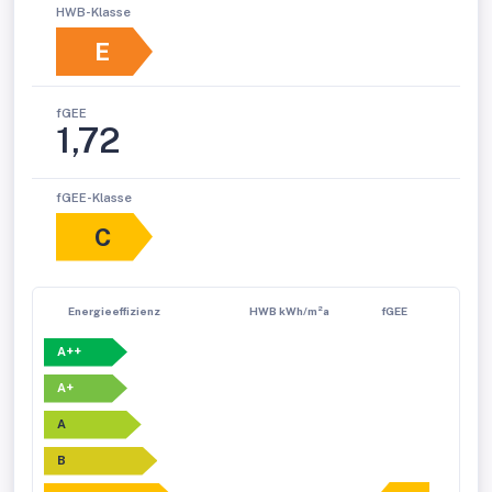
HWB-Klasse
E
fGEE
1,72
fGEE-Klasse
C
Energieeffizienz
HWB kWh/m²a
fGEE
A++
A+
A
B