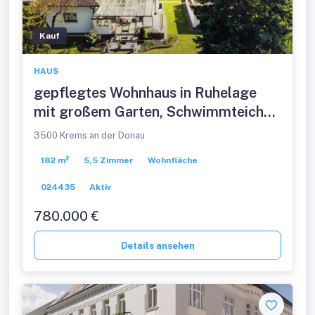
Kauf
HAUS
gepflegtes Wohnhaus in Ruhelage
mit großem Garten, Schwimmteich
und Doppelgarage
3500 Krems an der Donau
182 m²
5,5 Zimmer
Wohnfläche
024435
Aktiv
780.000 €
Details ansehen