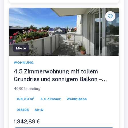
Miete
WOHNUNG
4,5 Zimmerwohnung mit tollem
Grundriss und sonnigem Balkon –
Sofort besichtigen statt vom Plan
4060 Leonding
kaufen!
104,83 m²
4,5 Zimmer
Wohnfläche
018195
Aktiv
1.342,89 €