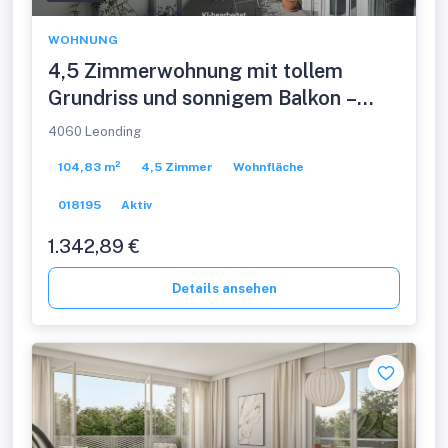
WOHNUNG
4,5 Zimmerwohnung mit tollem
Grundriss und sonnigem Balkon –
Sofort besichtigen statt vom Plan
4060 Leonding
kaufen!
104,83 m²
4,5 Zimmer
Wohnfläche
018195
Aktiv
1.342,89 €
Details ansehen