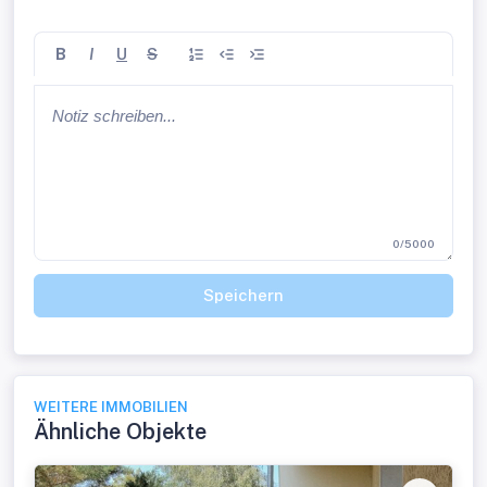
B
I
U
S
0/5000
Speichern
WEITERE IMMOBILIEN
Ähnliche Objekte