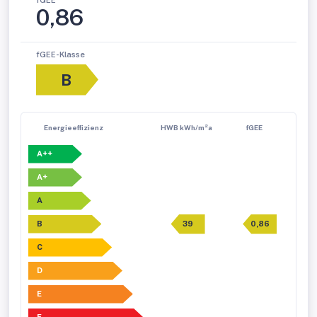
fGEE
0,86
fGEE-Klasse
B
Energieeffizienz
HWB kWh/m²a
fGEE
A++
A+
A
B
39
0,86
C
D
E