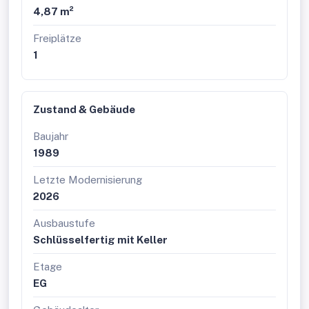
Aufgrund des Gebäudealters mittelfristig zu
4,87 m²
erwartende Maßnahmen:
Freiplätze
Erneuerung der Dachflächen
1
Erneuerung der Aufzugsanlagen
Diese vorausschauende Planung sowie die bereits
gesetzten Maßnahmen tragen zur langfristigen
Zustand & Gebäude
Sicherung der Gebäudequalität und
Wohnwertsteigerung bei.
Baujahr
1989
Für weitere Informationen stehen Ihnen Frau Eder und
Frau Vitale unter
050 338-6011
oder
Letzte Modernisierung
vertriebsteamverkauf@wag.at
gerne zur Verfügung!
2026
Sie sind an weiteren Wohnungs- bzw.
Ausbaustufe
Gewerbeangeboten interessiert? Ein vielfältiges
Angebot finden Sie auf unserer Website
.
Schlüsselfertig mit Keller
Zur WAG-Immobiliensuche:
SUCHE
Etage
Zur WAG-Wohnungsanmeldung:
EG
Wohnungsanmeldung
Gerne beraten wir Sie persönlich über unser vielfältiges