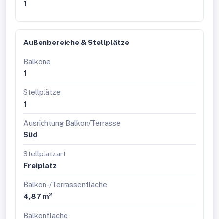
1
Bedarf abgerechnet.
Die Wohnanlage wurde Ende der 80er Jahre errichtet
(Erstbezug 10/1989) und laufend instandgehalten.
Außenbereiche & Stellplätze
Wesentliche Bereiche wurden bereits saniert, wobei –
dem Baujahr entsprechend – auch künftig weitere
Balkone
Erhaltungsmaßnahmen einzuplanen sind.
1
Bereits durchgeführte Sanierungen:
Stellplätze
Schlosserarbeiten (Balkongeländer, Vordächer,
1
Balkondach-Stützen)
Erneuerung von Balkon- und Terrassenbelägen
Ausrichtung Balkon/Terrasse
inkl. Abdichtungen
Süd
Wärmedämmung der Fassade und des
Sockelbereichs
Stellplatzart
Kellerdeckendämmung
Malerarbeiten in den Stiegenhäusern
Freiplatz
Teilweise Modernisierung der Sprechanlagen
Balkon-/Terrassenfläche
Aktuell in Abstimmung:
4,87 m²
Sanierung der Müllplätze
Balkonfläche