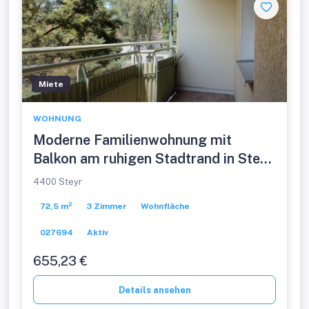
Miete
WOHNUNG
Moderne Familienwohnung mit
Balkon am ruhigen Stadtrand in Steyr
Münichholz: ideale Kombination aus
4400 Steyr
Wohnqualität und perfekter
72,5 m²
3 Zimmer
Wohnfläche
Infrastruktur! Aktuell in Sanierung!
027694
Aktiv
655,23 €
Details ansehen