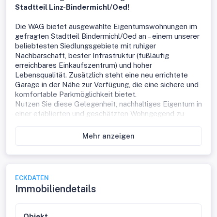
Stadtteil Linz-Bindermichl/Oed!
Die WAG bietet ausgewählte Eigentumswohnungen im
gefragten Stadtteil Bindermichl/Oed an – einem unserer
beliebtesten Siedlungsgebiete mit ruhiger
Nachbarschaft, bester Infrastruktur (fußläufig
erreichbares Einkaufszentrum) und hoher
Lebensqualität. Zusätzlich steht eine neu errichtete
Garage in der Nähe zur Verfügung, die eine sichere und
komfortable Parkmöglichkeit bietet.
Nutzen Sie diese Gelegenheit, nachhaltiges Eigentum in
einer etablierten und geschätzten Wohngegend zu
erwerben!
Mehr anzeigen
Linz / Eigentumswohnung / OED Bindermichl/ Albert-
Schöpf-Straße
Die Wohnung liegt im Hochparterre. Vom Flur aus
erreicht man alle Räume. Das Wohnzimmer wurde mit
ECKDATEN
einen sonnigem Balkon ergänzt., Die beiden geräumigen
Immobiliendetails
Schlafzimmer werden Sie begeistern. In der Küche
findet auch ein Esstisch seinen Platz. Das Badezimmer
und das WC wurden mit modernen Fliesen
Objekt