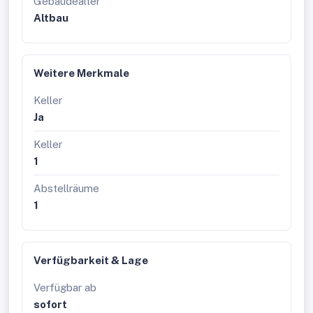
Gebäudealter
Angebot, rufen Sie uns einfach an! Und das natürlich
Altbau
ohne Vermittlungsgebühren und provisionsfrei!
Angaben sind ohne Gewähr auf Richtigkeit und
Vollständigkeit. Druckfehler vorbehalten.
Weitere Merkmale
Keller
Ja
Keller
1
Abstellräume
1
Verfügbarkeit & Lage
Verfügbar ab
sofort