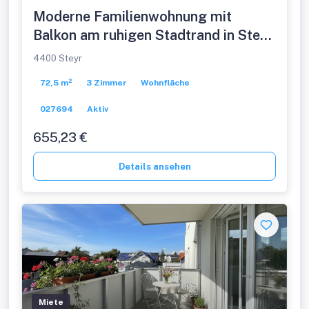
Moderne Familienwohnung mit
Balkon am ruhigen Stadtrand in Steyr
Münichholz: ideale Kombination aus
4400 Steyr
Wohnqualität und perfekter
72,5 m²
3 Zimmer
Wohnfläche
Infrastruktur! Aktuell in Sanierung!
027694
Aktiv
655,23 €
Details ansehen
Miete