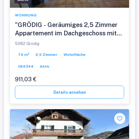
WOHNUNG
"GRÖDIG - Geräumiges 2,5 Zimmer
Appartement im Dachgeschoss mit
PKW-Stellplatz"
5082 Grödig
74 m²
2,5 Zimmer
Wohnfläche
024344
Aktiv
911,03 €
Details ansehen