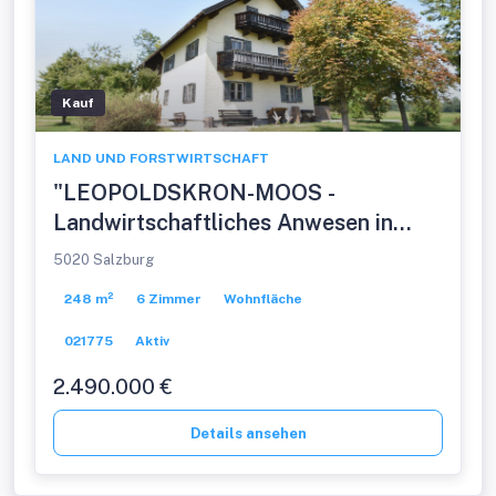
Kauf
LAND UND FORSTWIRTSCHAFT
"LEOPOLDSKRON-MOOS -
Landwirtschaftliches Anwesen in
Alleinlage mit unverbaubarem
5020 Salzburg
Festungs- und Gebirgsblick"
248 m²
6 Zimmer
Wohnfläche
021775
Aktiv
2.490.000 €
Details ansehen