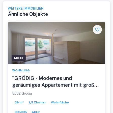
WEITERE IMMOBILIEN
Ähnliche Objekte
Miete
WOHNUNG
"GRÖDIG - Modernes und
geräumiges Appartement mit großer
Loggia und Bergblick"
5082 Grödig
39 m²
1,5 Zimmer
Wohnfläche
035035
Aktiv