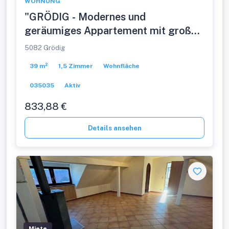
WOHNUNG
"GRÖDIG - Modernes und
geräumiges Appartement mit großer
Loggia und Bergblick"
5082 Grödig
39 m²
1,5 Zimmer
Wohnfläche
035035
Aktiv
833,88 €
Details ansehen
Miete