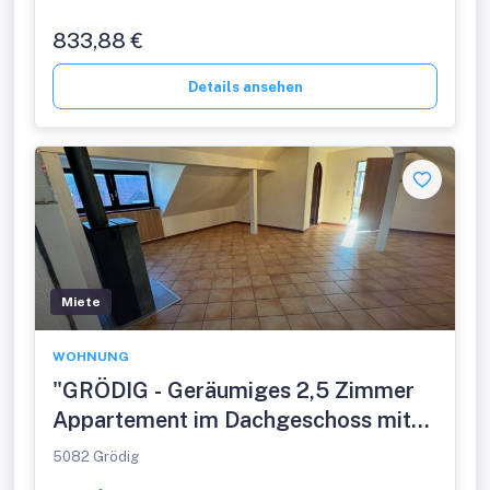
833,88 €
Details ansehen
Miete
WOHNUNG
"GRÖDIG - Geräumiges 2,5 Zimmer
Appartement im Dachgeschoss mit
PKW-Stellplatz"
5082 Grödig