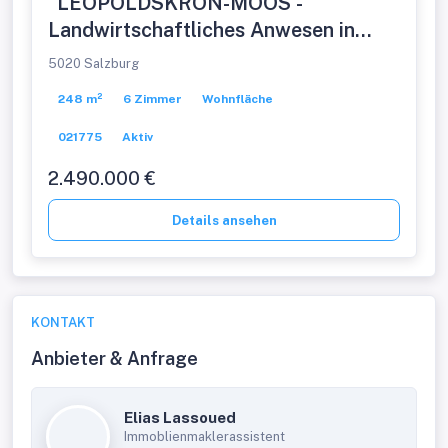
"LEOPOLDSKRON-MOOS -
Landwirtschaftliches Anwesen in
Alleinlage mit unverbaubarem
5020 Salzburg
Festungs- und Gebirgsblick"
248 m²
6 Zimmer
Wohnfläche
021775
Aktiv
2.490.000 €
Details ansehen
KONTAKT
Anbieter & Anfrage
Elias Lassoued
Immoblienmaklerassistent