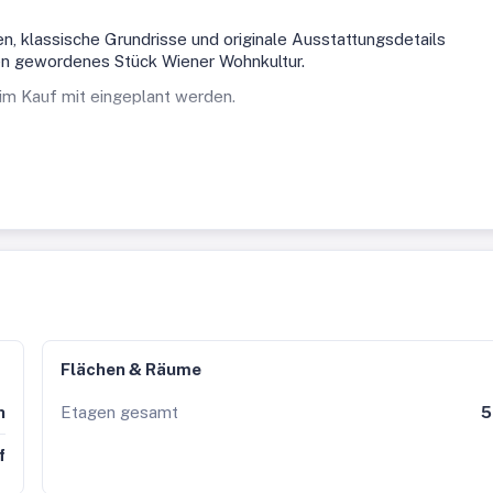
 klassische Grundrisse und originale Ausstattungsdetails
ten gewordenes Stück Wiener Wohnkultur.
eim Kauf mit eingeplant werden.
rbanität und Ruhe: Der Grüne Prater, der Donaukanal, die
erreichbar. Auch die Anbindung an den öffentlichen Verkehr ist
lfältige Angebot an Freizeit- und Erholungsmöglichkeiten.
4 –
Wien Mitte / Landstraße,
S1, S2, S3, S7 –
Schnellbahn-Anschluss
hat
, diskret und effizient.
erung und alle weiteren Schritte.
Flächen & Räume
n
Etagen gesamt
5
f