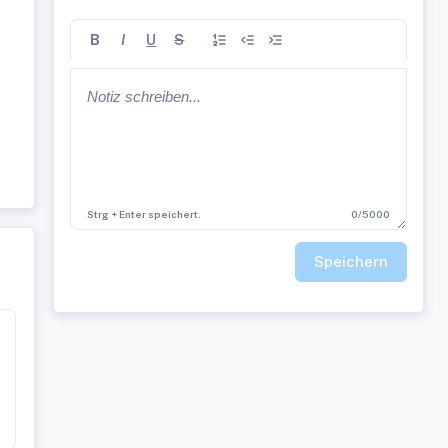
B
I
U
S
Strg + Enter speichert.
0/5000
Speichern