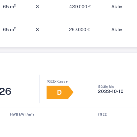
65 m²
3
439.000 €
Aktiv
65 m²
3
267.000 €
Aktiv
fGEE-Klasse
Gültig bis
,26
D
2033-10-10
HWB kWh/m²a
fGEE