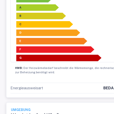
A
B
C
D
E
F
G
HWB:
Der Heizwärmebedarf beschreibt die Wärmemenge, die rechneris
zur Beheizung benötigt wird.
Energieausweisart
BEDA
UMGEBUNG