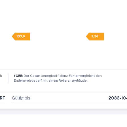
133,9
2,26
ch
fGEE:
Der Gesamtenergieeffizienz-Faktor vergleicht den
Endenergiebedarf mit einem Referenzgebäude.
RF
Gültig bis
2033-10