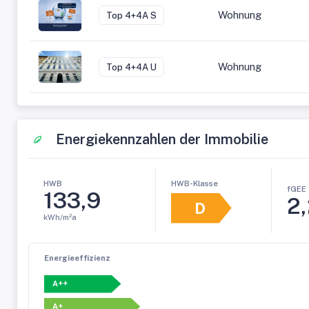
Wohnung
Top 4+4A S
Wohnung
Top 4+4A U
Energiekennzahlen der Immobilie
HWB-Klasse
HWB
fGEE
133,9
2
D
kWh/m²a
Energieeffizienz
A++
A+