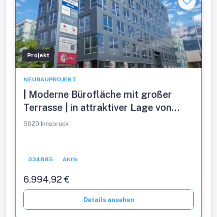
Projekt
NEUBAUPROJEKT
| Moderne Bürofläche mit großer
Terrasse | in attraktiver Lage von
Innsbruck
6020 Innsbruck
034885
Aktiv
6.994,92 €
Details ansehen