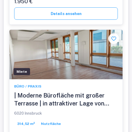
1.950 €
Details ansehen
Miete
BÜRO / PRAXIS
| Moderne Bürofläche mit großer
Terrasse | in attraktiver Lage von
Innsbruck
6020 Innsbruck
314,52 m²
Nutzfläche