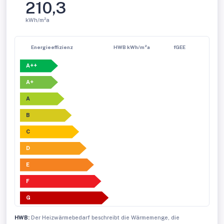
210,3
kWh/m²a
Energieeffizienz
HWB kWh/m²a
fGEE
A++
A+
A
B
C
D
E
F
G
HWB:
Der Heizwärmebedarf beschreibt die Wärmemenge, die