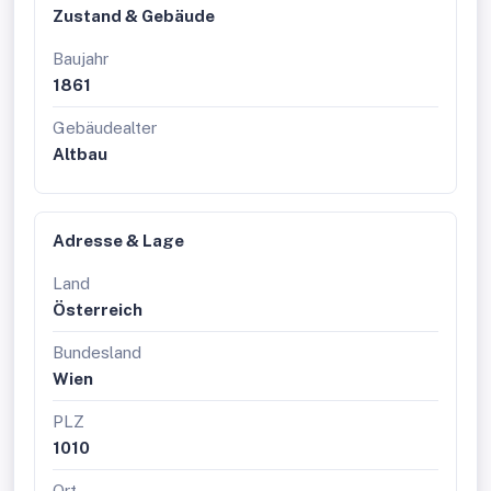
Zustand & Gebäude
Verkaufsraum
Baujahr
Teeküche
Sanitär
1861
keine Kühlung
Heizung: Elektro
Gebäudealter
Altbau
Energieausweis
liegt vor:
Heizwärmebedarf: 210,3kWh/m²a
Stellplätze:
Adresse & Lage
Öffentliche Garage in der direkten
Land
Umgebung: Ringstraßen Galerie
Österreich
Fahrradabstellplätze
Bundesland
Verkehrsanbindung:
Wien
U1, U2, U4: Station Karlsplatz, Straßenbahnlinie 1, 71, D:
Station Schwarzenbergplatz, Autobus Linie 3A, 4A:
PLZ
Station Schwarzenbergplatz
1010
Alle Preisangaben verstehen sich zzgl. der gesetzl. Ust.
Ort