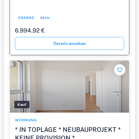
034885
Aktiv
6.994,92 €
Details ansehen
Kauf
WOHNUNG
* IN TOPLAGE * NEUBAUPROJEKT *
KEINE PROVISION *