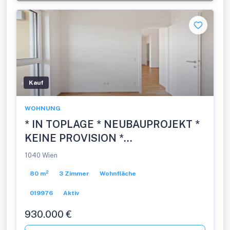
Kauf
WOHNUNG
* IN TOPLAGE * NEUBAUPROJEKT *
KEINE PROVISION *
EIGENTUMSWOHNUNGEN
1040 Wien
80 m²
3 Zimmer
Wohnfläche
019976
Aktiv
930.000 €