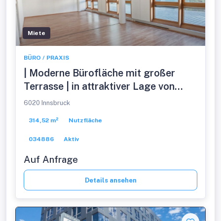
Miete
BÜRO / PRAXIS
| Moderne Bürofläche mit großer
Terrasse | in attraktiver Lage von
Innsbruck
6020 Innsbruck
314,52 m²
Nutzfläche
034886
Aktiv
Auf Anfrage
Details ansehen