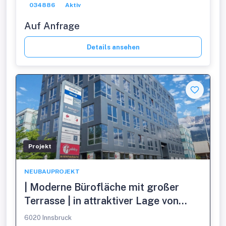
034886
Aktiv
Auf Anfrage
Details ansehen
Projekt
NEUBAUPROJEKT
| Moderne Bürofläche mit großer
Terrasse | in attraktiver Lage von
Innsbruck
6020 Innsbruck