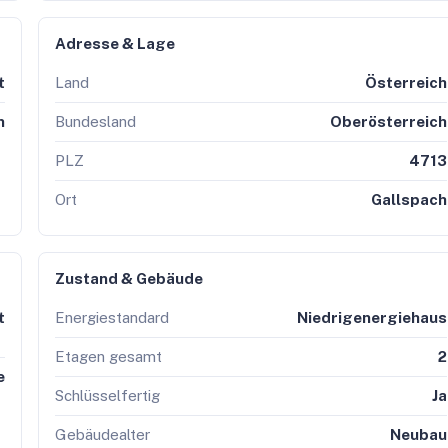
Adresse & Lage
t
Land
Österreich
n
Bundesland
Oberösterreich
PLZ
4713
Ort
Gallspach
Zustand & Gebäude
t
Energiestandard
Niedrigenergiehaus
Etagen gesamt
2
e
Schlüsselfertig
Ja
Gebäudealter
Neubau