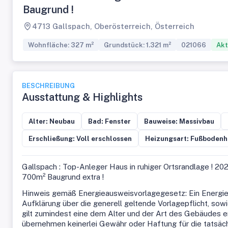
Baugrund !
4713 Gallspach, Oberösterreich, Österreich
Wohnfläche: 327 m²
Grundstück: 1.321 m²
021066
Akt
BESCHREIBUNG
Ausstattung & Highlights
Alter: Neubau
Bad: Fenster
Bauweise: Massivbau
Erschließung: Voll erschlossen
Heizungsart: Fußbodenh
Gallspach : Top-Anleger Haus in ruhiger Ortsrandlage ! 202
700m² Baugrund extra !
Hinweis gemäß Energieausweisvorlagegesetz: Ein Energie
Aufklärung über die generell geltende Vorlagepflicht, sow
gilt zumindest eine dem Alter und der Art des Gebäudes e
übernehmen keinerlei Gewähr oder Haftung für die tatsäch