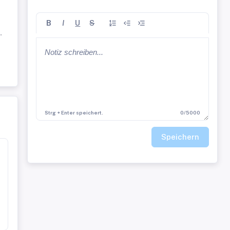
B
I
U
S
.
Strg + Enter speichert.
0/5000
Speichern