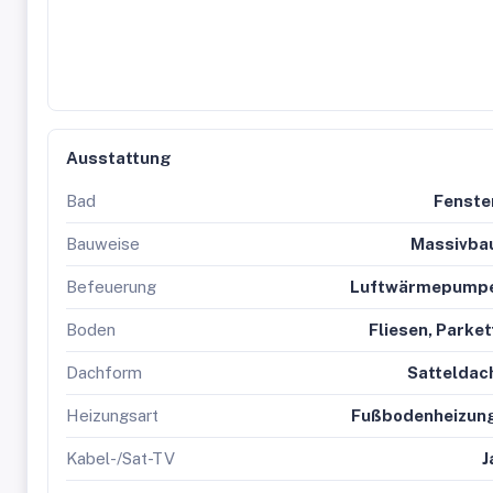
Ausstattung
Bad
Fenste
Bauweise
Massivba
Befeuerung
Luftwärmepump
Boden
Fliesen, Parket
Dachform
Satteldac
Heizungsart
Fußbodenheizun
Kabel-/Sat-TV
J