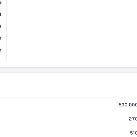
e
t
a
a
a
590.000
270
51