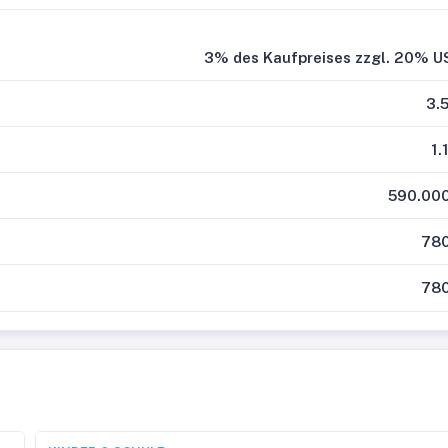
3% des Kaufpreises zzgl. 20% U
3.
1.
590.000
780
780