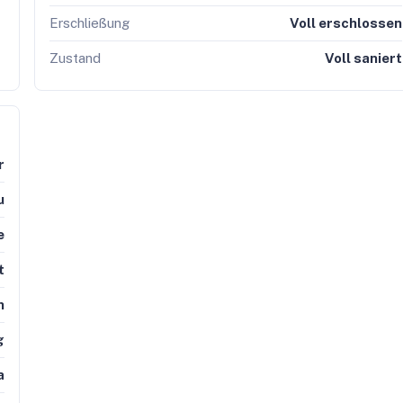
Erschließung
Voll erschlossen
Zustand
Voll saniert
r
u
e
t
h
g
a