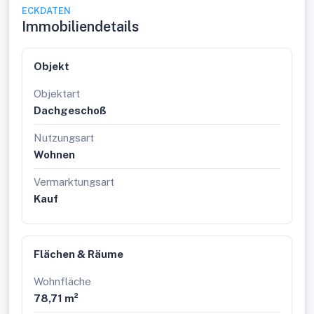
Schlafzimmer 2 mit Zugang zur Terrasse
ECKDATEN
Badezimmer mit Handwaschbecken,
Immobiliendetails
Handtuchheizkörper und Badewanne
Terrasse
Objekt
Der Wohnung ist ein großzügiges Kellerabteil im
hauseigenen Keller zugeteilt.
Objektart
Lagebeschreibung
Dachgeschoß
Die Keinergasse befindet sich im 3. Bezirk von Wien.
Die Straße verläuft zwischen der Marxergasse und der
Nutzungsart
Löwengasse und ist eine ruhige, von Bäumen gesäumte
Wohnen
Wohnstraße. Die nächsten U-Bahn-Stationen sind die
U3-Station Kardinal-Nagl-Platz und die U4-Station
Vermarktungsart
Stadtpark, die beide in etwa 10-15 Gehminuten
Kauf
erreichbar sind. Geschäfte des täglichen Bedarfs, als
auch Schulen und Bildungseinrichtungen, befinden sich
in unmittelbarer Nähe.
Nebenkosten
Flächen & Räume
Der guten Ordnung halber halten wir fest, dass, sofern
Wohnfläche
im Angebot nicht anders vermerkt, bei erfolgreichem
78,71 m²
Abschlussfall eine Provision anfällt, die den in der