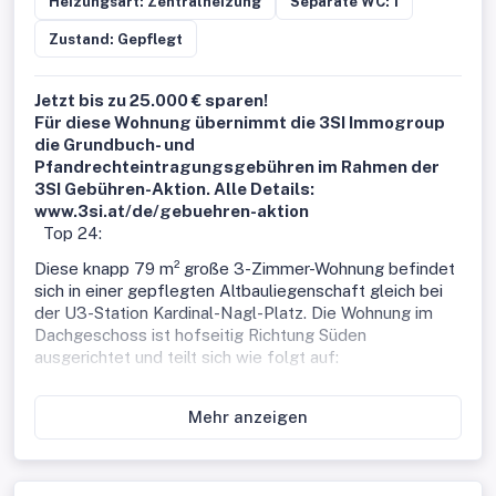
Heizungsart: Zentralheizung
Separate WC: 1
Zustand: Gepflegt
Jetzt bis zu 25.000 € sparen!
Für diese Wohnung übernimmt die 3SI Immogroup
die Grundbuch- und
Pfandrechteintragungsgebühren im Rahmen der
3SI Gebühren-Aktion. Alle Details:
www.3si.at/de/gebuehren-aktion
Top 24:
Diese knapp 79 m² große 3-Zimmer-Wohnung befindet
sich in einer gepflegten Altbauliegenschaft gleich bei
der U3-Station Kardinal-Nagl-Platz. Die Wohnung im
Dachgeschoss ist hofseitig Richtung Süden
ausgerichtet und teilt sich wie folgt auf:
Vorraum
Mehr anzeigen
WC
Separate Einbauküche
Wohnzimmer
Schlafzimmer 1