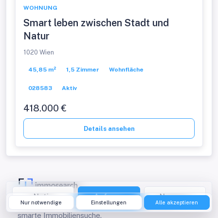
WOHNUNG
Smart leben zwischen Stadt und
Natur
1020 Wien
45,85 m²
1,5 Zimmer
Wohnfläche
028583
Aktiv
418.000 €
Details ansehen
Notiz
Anfrage
Nummer
Nur notwendige
Einstellungen
Alle akzeptieren
Österreichs Immobilienportal für schnelle und
smarte Immobiliensuche.