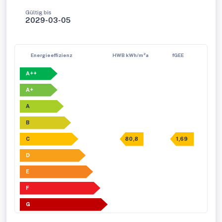
Gültig bis
2029-03-05
Energieeffizienz
HWB kWh/m²a
fGEE
A++
A+
A
B
C
80,8
1,69
D
E
F
G