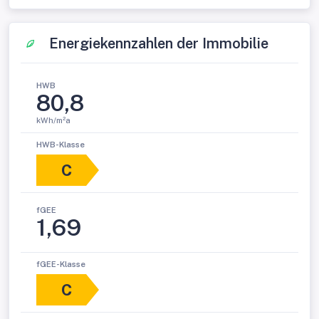
Energiekennzahlen der Immobilie
HWB
80,8
kWh/m²a
HWB-Klasse
C
fGEE
1,69
fGEE-Klasse
C