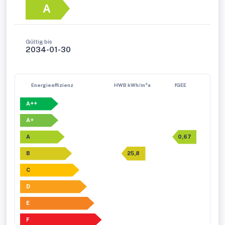
A
Gültig bis
2034-01-30
Energieeffizienz
HWB kWh/m²a
fGEE
A++
A+
A
0,67
B
25,8
C
D
E
F