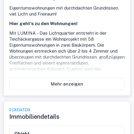
Eigentumswohnungen mit durchdachten Grundrissen,
viel Licht und Freiraum!
Hier geht’s zu den Wohnungen!
Mit LUMINA – Das Lichtquartier entsteht in der
Teichäckergasse ein Wohnprojekt mit 58
Eigentumswohnungen in zwei Baukörpern. Die
Wohnungen erstrecken sich über 2 bis 4 Zimmer und
überzeugen mit durchdachten Grundrissen, großzügigen
Freiflächen und einem eigenständigen,
architektonischen Konzept. Ergänzt wird das
Wohnangebot durch attraktive Gemeinschaftsflächen,
die zusätzliche Freiräume und Aufenthaltsqualität
Mehr anzeigen
schaffen. Die Teichäckergasse steht für ein
Wohnumfeld mit viel Freiraum und besonderem
Grünbezug. Angrenzend an das Stadtwäldchen
entsteht ein Standort, der ein autofreies Quartier,
ECKDATEN
großzügige Freiräume und hohe Aufenthaltsqualität auf
Immobiliendetails
attraktive Weise miteinander verbindet.
Durchdachte Grundrisse und helle Wohnräume
Objekt