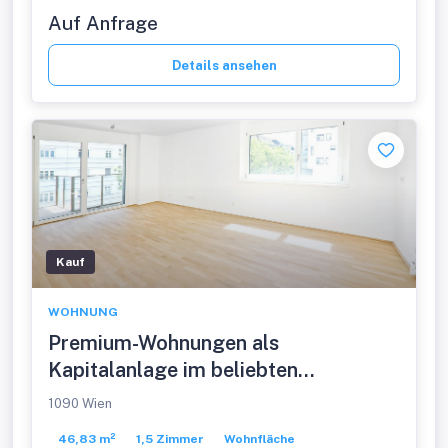
Auf Anfrage
Details ansehen
Kauf
WOHNUNG
Premium-Wohnungen als
Kapitalanlage im beliebten
Alsergrund
1090 Wien
46,83 m²
1,5 Zimmer
Wohnfläche