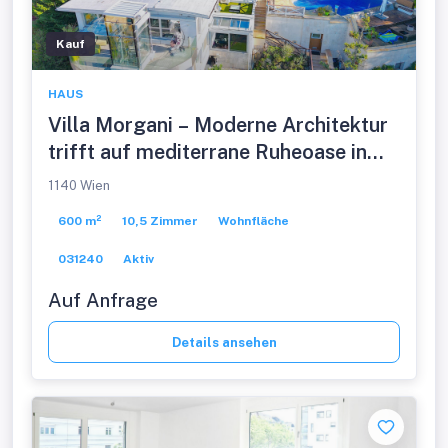
Kauf
HAUS
Villa Morgani – Moderne Architektur
trifft auf mediterrane Ruheoase in
absoluter Privatsphäre
1140 Wien
600 m²
10,5 Zimmer
Wohnfläche
031240
Aktiv
Auf Anfrage
Details ansehen