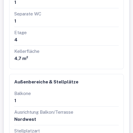
1
Großzügige Raumhöhen
Tiefgaragenparkplätze langfristig anmietbar
Separate WC
Lichtinstallation „Wortklauberei“ verleiht eine
1
künstlerische Identität
Etage
Die Ausstattung:
4
Beheizung mittels oberflächennaher
Betonkernaktivierung auf Basis von Fernwärme
Kellerfläche
mit sommerlicher Temperierung
4,7 m²
Kontrollierte Wohnraumlüftung mit
Wärmerückgewinnungskonzept
außenliegender Sonnenschutz mittels elektrisch
bedienbarer Raffstores
Außenbereiche & Stellplätze
3-Scheiben-Verglaste Kunststofffenster mit
Aluminium-Deckschalen
Balkone
Walk-In-Duschen mit Glastrennwand bzw.
1
Badewannen, je nach Grundriss
Eichenparkett in den Wohnräumen
Ausrichtung Balkon/Terrasse
Fliesen in Bad, WC und Abstellräumen
Nordwest
Die Lage:
Stellplatzart