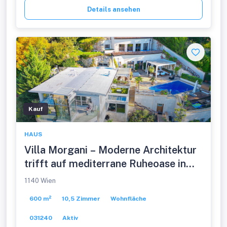
Details ansehen
Kauf
HAUS
Villa Morgani – Moderne Architektur
trifft auf mediterrane Ruheoase in
absoluter Privatsphäre
1140 Wien
600 m²
10,5 Zimmer
Wohnfläche
031240
Aktiv