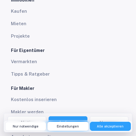
Kaufen
Mieten
Projekte
Für Eigentümer
Vermarkten
Tipps & Ratgeber
Für Makler
Kostenlos inserieren
Makler werden
Notiz
Anfrage
Nummer
Pakete & Leistungen
Nur notwendige
Einstellungen
Alle akzeptieren