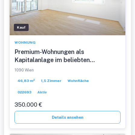
Kauf
WOHNUNG
Premium-Wohnungen als
Kapitalanlage im beliebten
Alsergrund
1090 Wien
46,83 m²
1,5 Zimmer
Wohnfläche
022693
Aktiv
350.000 €
Details ansehen