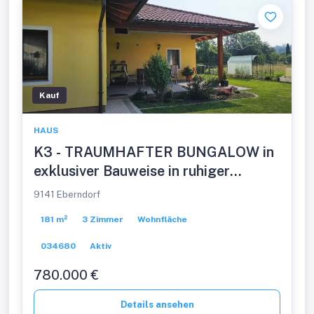
Kauf
HAUS
K3 - TRAUMHAFTER BUNGALOW in
exklusiver Bauweise in ruhiger
Dorfrandlage, barrierefrei, sucht
9141 Eberndorf
anspruchsvollen neuen Besitzer.
181 m²
3 Zimmer
Wohnfläche
034680
Aktiv
780.000 €
Details ansehen