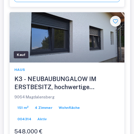
Kauf
HAUS
K3 - NEUBAUBUNGALOW IM
ERSTBESITZ, hochwertige
Ausstattung, schlüsselfertig,
9064 Magdalensberg
Doppelcarport, ruhige Dorfrandlage.
151 m²
4 Zimmer
Wohnfläche
004314
Aktiv
548.000 €