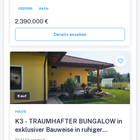
Ruhelage mit Grün- und Bergblick!
022096
Aktiv
2.390.000 €
Details ansehen
Kauf
HAUS
K3 - TRAUMHAFTER BUNGALOW in
exklusiver Bauweise in ruhiger
Dorfrandlage, barrierefrei, sucht