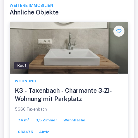
WEITERE IMMOBILIEN
Ähnliche Objekte
Kauf
WOHNUNG
K3 - Taxenbach - Charmante 3-Zi-
Wohnung mit Parkplatz
5660 Taxenbach
74 m²
3,5 Zimmer
Wohnfläche
033475
Aktiv