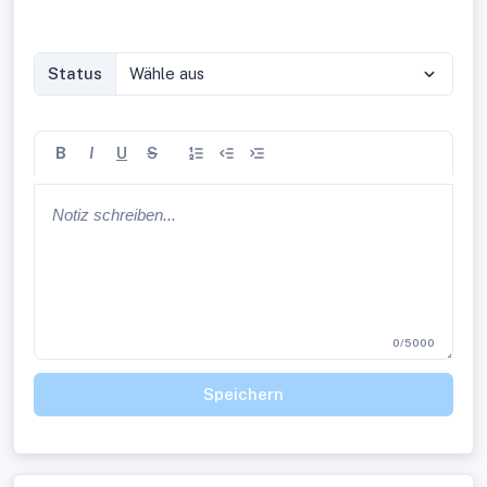
Status
Wähle aus
B
I
U
S
0/5000
Speichern