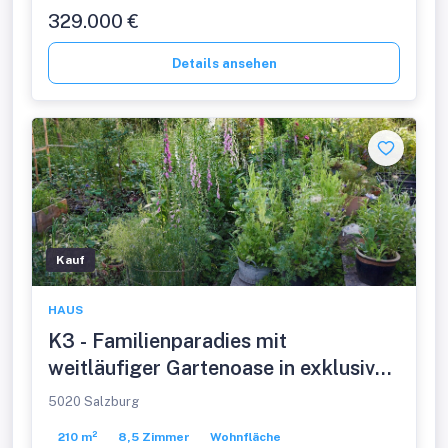
329.000 €
Details ansehen
Kauf
HAUS
K3 - Familienparadies mit
weitläufiger Gartenoase in exklusiver
Salzburger Stadtlage!
5020 Salzburg
Mehrfamilienhaus in sonniger
210 m²
8,5 Zimmer
Wohnfläche