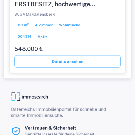
ERSTBESITZ, hochwertige
Ausstattung, schlüsselfertig,
9064 Magdalensberg
Doppelcarport, ruhige Dorfrandlage.
151 m²
4 Zimmer
Wohnfläche
004314
Aktiv
548.000 €
Details ansehen
Österreichs Immobilienportal für schnelle und
smarte Immobiliensuche.
Vertrauen & Sicherheit
Geprüfte Inserate für deine Sicherheit.