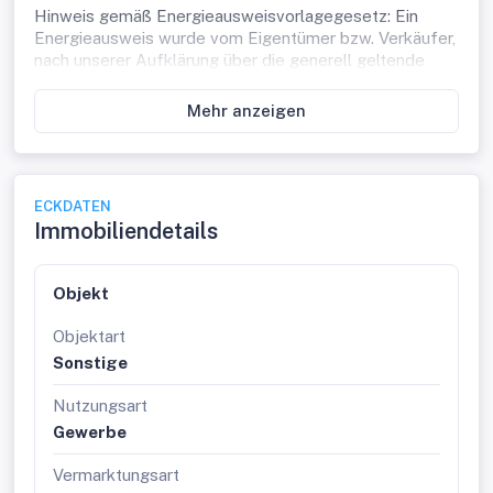
Hinweis gemäß Energieausweisvorlagegesetz: Ein
Energieausweis wurde vom Eigentümer bzw. Verkäufer,
nach unserer Aufklärung über die generell geltende
Vorlagepflicht, sowie Aufforderung zu seiner Erstellung
noch nicht vorgelegt. Daher gilt zumindest eine dem
Mehr anzeigen
Alter und der Art des Gebäudes entsprechende
Gesamtenergieeffizienz als vereinbart. Wir
übernehmen keinerlei Gewähr oder Haftung für die
tatsächliche Energieeffizienz der angebotenen
ECKDATEN
Immobilie.
Immobiliendetails
Objekt
Objektart
Sonstige
Nutzungsart
Gewerbe
Vermarktungsart