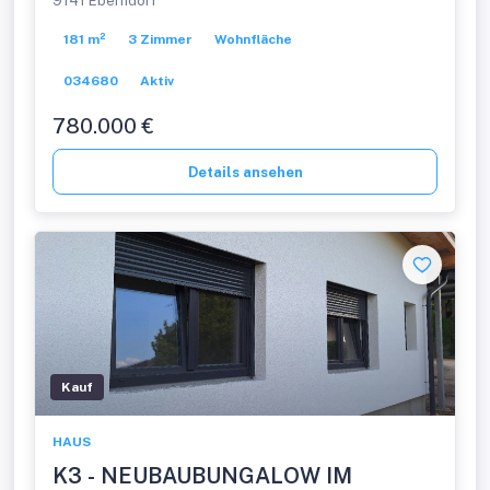
9141 Eberndorf
anspruchsvollen neuen Besitzer.
181 m²
3 Zimmer
Wohnfläche
034680
Aktiv
780.000 €
Details ansehen
Kauf
HAUS
K3 - NEUBAUBUNGALOW IM