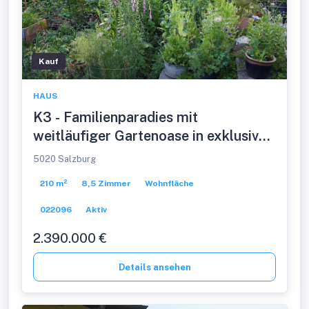
Kauf
HAUS
K3 - Familienparadies mit
weitläufiger Gartenoase in exklusiver
Salzburger Stadtlage!
5020 Salzburg
Mehrfamilienhaus in sonniger
210 m²
8,5 Zimmer
Wohnfläche
Ruhelage mit Grün- und Bergblick!
022096
Aktiv
2.390.000 €
Details ansehen