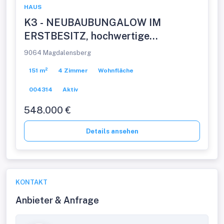
HAUS
K3 - NEUBAUBUNGALOW IM
ERSTBESITZ, hochwertige
Ausstattung, schlüsselfertig,
9064 Magdalensberg
Doppelcarport, ruhige Dorfrandlage.
151 m²
4 Zimmer
Wohnfläche
004314
Aktiv
548.000 €
Details ansehen
KONTAKT
Anbieter & Anfrage