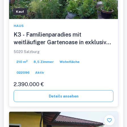
Kauf
HAUS
K3 - Familienparadies mit
weitläufiger Gartenoase in exklusiver
Salzburger Stadtlage!
5020 Salzburg
Mehrfamilienhaus in sonniger
210 m²
8,5 Zimmer
Wohnfläche
Ruhelage mit Grün- und Bergblick!
022096
Aktiv
2.390.000 €
Details ansehen