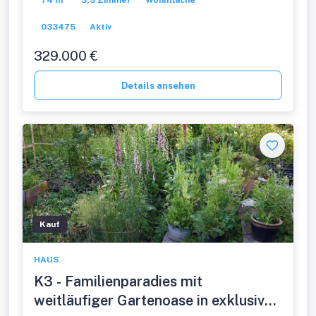
74 m²
3,5 Zimmer
Wohnfläche
033475
Aktiv
329.000 €
Details ansehen
Kauf
HAUS
K3 - Familienparadies mit
weitläufiger Gartenoase in exklusiver