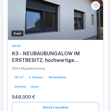
Kauf
HAUS
K3 - NEUBAUBUNGALOW IM
ERSTBESITZ, hochwertige
Ausstattung, schlüsselfertig,
9064 Magdalensberg
Doppelcarport, ruhige Dorfrandlage.
151 m²
4 Zimmer
Wohnfläche
004314
Aktiv
548.000 €
Details ansehen