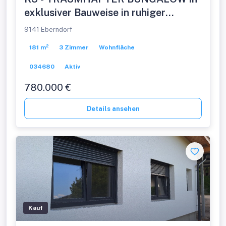
exklusiver Bauweise in ruhiger
Dorfrandlage, barrierefrei, sucht
9141 Eberndorf
anspruchsvollen neuen Besitzer.
181 m²
3 Zimmer
Wohnfläche
034680
Aktiv
780.000 €
Details ansehen
Kauf