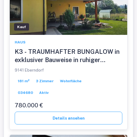
Kauf
HAUS
K3 - TRAUMHAFTER BUNGALOW in
exklusiver Bauweise in ruhiger
Dorfrandlage, barrierefrei, sucht
9141 Eberndorf
anspruchsvollen neuen Besitzer.
181 m²
3 Zimmer
Wohnfläche
034680
Aktiv
780.000 €
Details ansehen