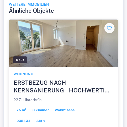
WEITERE IMMOBILIEN
Ähnliche Objekte
Kauf
WOHNUNG
ERSTBEZUG NACH
KERNSANIERUNG - HOCHWERTIG
& HELL - RUHELAGE MIT
2371 Hinterbrühl
GRÜNBLICK
75 m²
3 Zimmer
Wohnfläche
035434
Aktiv