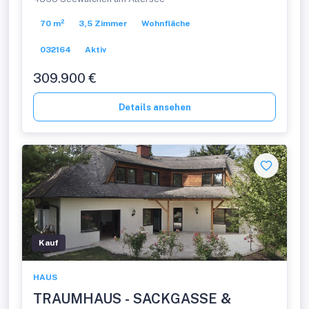
70 m²
3,5 Zimmer
Wohnfläche
032164
Aktiv
309.900 €
Details ansehen
Kauf
HAUS
TRAUMHAUS - SACKGASSE &