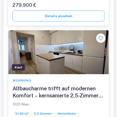
279.900 €
Details ansehen
Kauf
WOHNUNG
Altbaucharme trifft auf modernen
Komfort – kernsanierte 2,5-Zimmer-
Wohnung
1020 Wien
51,52 m²
2,5 Zimmer
Wohnfläche