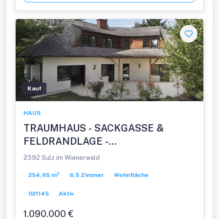
Kauf
HAUS
TRAUMHAUS - SACKGASSE &
FELDRANDLAGE -
FAMILIENPARADIES
2392 Sulz im Wienerwald
254,65 m²
6,5 Zimmer
Wohnfläche
021145
Aktiv
1.090.000 €