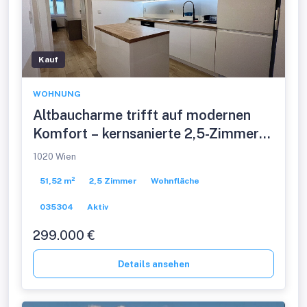
Kauf
WOHNUNG
Altbaucharme trifft auf modernen
Komfort – kernsanierte 2,5-Zimmer-
Wohnung
1020 Wien
51,52 m²
2,5 Zimmer
Wohnfläche
035304
Aktiv
299.000 €
Details ansehen