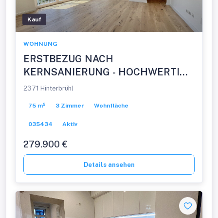
Kauf
WOHNUNG
ERSTBEZUG NACH
KERNSANIERUNG - HOCHWERTIG
& HELL - RUHELAGE MIT
2371 Hinterbrühl
GRÜNBLICK
75 m²
3 Zimmer
Wohnfläche
035434
Aktiv
279.900 €
Details ansehen