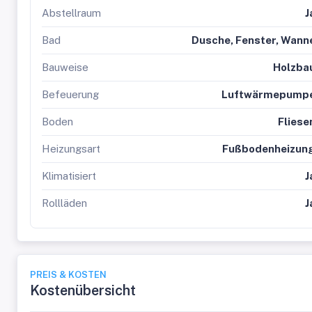
Abstellraum
J
Bad
Dusche, Fenster, Wann
Bauweise
Holzba
Befeuerung
Luftwärmepump
Boden
Fliese
Heizungsart
Fußbodenheizun
Klimatisiert
J
Rollläden
J
PREIS & KOSTEN
Kostenübersicht