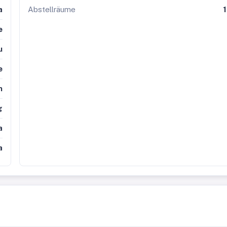
a
Abstellräume
1
e
u
e
n
g
a
a