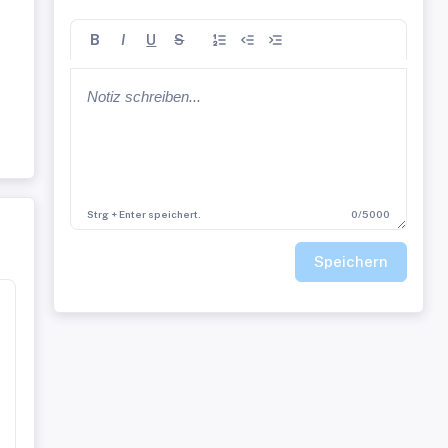
B
I
U
S
in
Strg + Enter speichert.
0/5000
Speichern