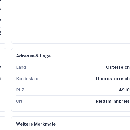
²
²
2
Adresse & Lage
7
Land
Österreich
d
Bundesland
Oberösterreich
PLZ
4910
Ort
Ried im Innkreis
Weitere Merkmale