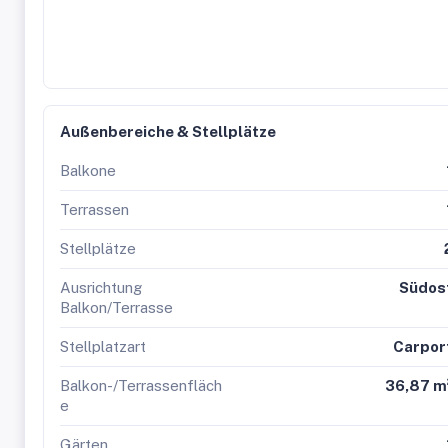
gilt zumindest eine dem Alter und der Art des Gebäudes e
übernehmen keinerlei Gewähr oder Haftung für die tatsäch
Außenbereiche & Stellplätze
Balkone
Terrassen
Stellplätze
Ausrichtung
Südos
Balkon/Terrasse
Stellplatzart
Carpor
Balkon-/Terrassenfläch
36,87 m
e
Gärten