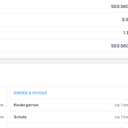
503.560
3.
1.
503.560
KINDER & SCHULE
 m
Kindergarten
ca. 1 k
km
Schule
ca. 1 k