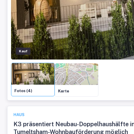
Kauf
Fotos (4)
Karte
HAUS
K3 präsentiert Neubau-Doppelhaushälfte i
Tumeltsham-Wohnbauförderung möglich