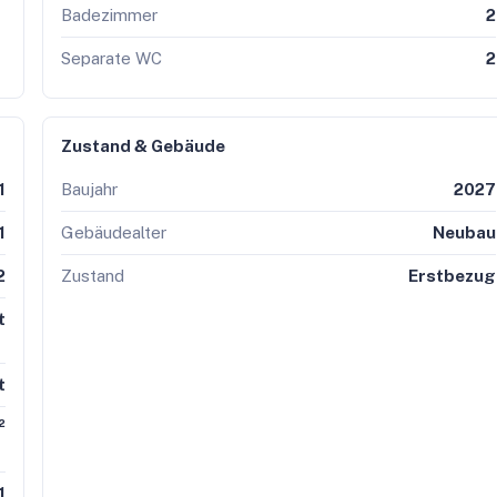
ntsprechende Gesamtenergieeffizienz als vereinbart. Wir
Badezimmer
2
liche Energieeffizienz der angebotenen Immobilie.
Separate WC
2
Zustand & Gebäude
1
Baujahr
2027
1
Gebäudealter
Neubau
2
Zustand
Erstbezug
t
t
²
1