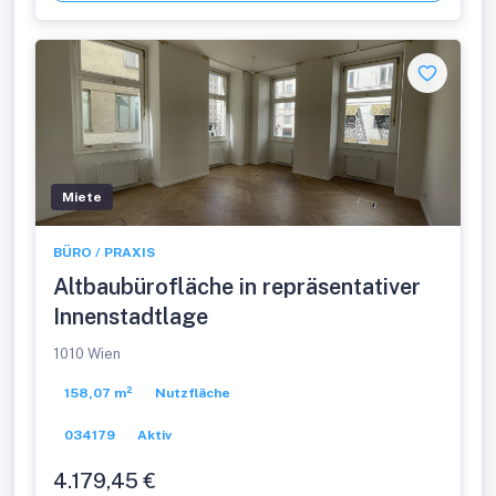
Miete
BÜRO / PRAXIS
Altbaubürofläche in repräsentativer
Innenstadtlage
1010 Wien
158,07 m²
Nutzfläche
034179
Aktiv
4.179,45 €