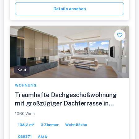
Details ansehen
Kauf
WOHNUNG
Traumhafte Dachgeschoßwohnung
mit großzügiger Dachterrasse in
perfekter Lage steht zum Verkauf -
1060 Wien
inklusive 2 Garagenstellplätzen und
138,2 m²
3 Zimmer
Wohnfläche
Möblierung
029371
Aktiv