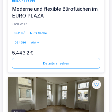
BÜRO / PRAXIS
Moderne und flexible Büroflächen im
EURO PLAZA
1120 Wien
252 m²
Nutzfläche
034316
Aktiv
5.443,2 €
Details ansehen