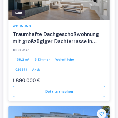
Kauf
WOHNUNG
Traumhafte Dachgeschoßwohnung
mit großzügiger Dachterrasse in
perfekter Lage steht zum Verkauf -
1060 Wien
inklusive 2 Garagenstellplätzen und
138,2 m²
3 Zimmer
Wohnfläche
Möblierung
029371
Aktiv
1.890.000 €
Details ansehen