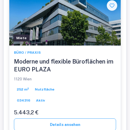
Miete
BÜRO / PRAXIS
Moderne und flexible Büroflächen im
EURO PLAZA
1120 Wien
252 m²
Nutzfläche
034316
Aktiv
5.443,2 €
Details ansehen