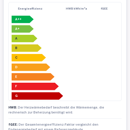
Energieeffizienz
HWB kWh/m²a
fGEE
A++
A+
A
B
C
D
E
F
G
HWB:
Der Heizwärmebedarf beschreibt die Wärmemenge, die
rechnerisch zur Beheizung benötigt wird.
fGEE:
Der Gesamtenergieeffizienz-Faktor vergleicht den
Endenergiebedarf mit einem Referenzgebäude.