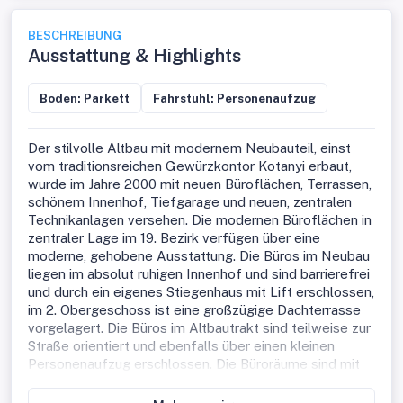
BESCHREIBUNG
Ausstattung & Highlights
Boden: Parkett
Fahrstuhl: Personenaufzug
Der stilvolle Altbau mit modernem Neubauteil, einst
vom traditionsreichen Gewürzkontor Kotanyi erbaut,
wurde im Jahre 2000 mit neuen Büroflächen, Terrassen,
schönem Innenhof, Tiefgarage und neuen, zentralen
Technikanlagen versehen. Die modernen Büroflächen in
zentraler Lage im 19. Bezirk verfügen über eine
moderne, gehobene Ausstattung. Die Büros im Neubau
liegen im absolut ruhigen Innenhof und sind barrierefrei
und durch ein eigenes Stiegenhaus mit Lift erschlossen,
im 2. Obergeschoss ist eine großzügige Dachterrasse
vorgelagert. Die Büros im Altbautrakt sind teilweise zur
Straße orientiert und ebenfalls über einen kleinen
Personenaufzug erschlossen. Die Büroräume sind mit
Parkettböden, EDV-Kabelkanälen, Kühlung und
Beleuchtungskörpern ausgestattet.