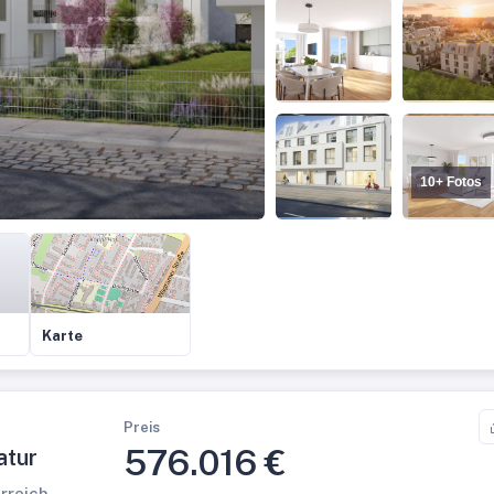
10+ Fotos
Karte
Preis
576.016 €
atur
erreich