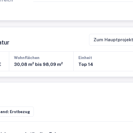
Zum Hauptprojek
atur
Wohnflächen
Einheit
€
30,08 m² bis 98,09 m²
Top 14
and: Erstbezug