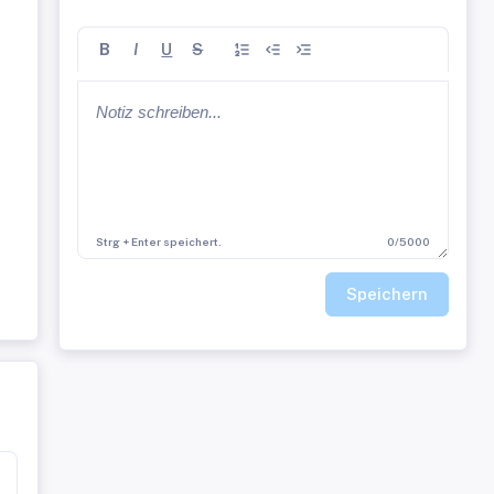
B
I
U
S
Strg + Enter speichert.
0/5000
e
Speichern
er