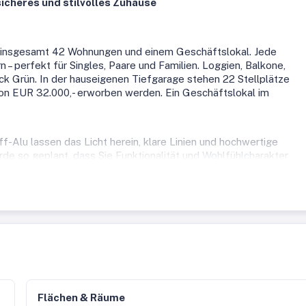
 sicheres und stilvolles Zuhause
 insgesamt 42 Wohnungen und einem Geschäftslokal. Jede
– perfekt für Singles, Paare und Familien. Loggien, Balkone,
ck Grün. In der hauseigenen Tiefgarage stehen 22 Stellplätze
von EUR 32.000,- erworben werden. Ein Geschäftslokal im
-Alu lassen das Licht herein, klare Linien und hochwertige
de so geplant, dass Sie Funktionalität und Wohlfühlcharakter
m Entspannen – hier findet jeder seinen Platz. Extensiv begrünt
türliches Erscheinungsbild.
n und sicheren Grünanlagen. Berufstätige genießen die perfekte
gles finden moderne, helle Wohnungen mit viel Raum für
nur in Quadratmeter, sondern in Lebensqualität.
iliendomizil – die Grundrisse sind so vielfältig wie die Bewohn
ler Raumnutzung, Freiflächen und modernem Komfort.
Flächen & Räume