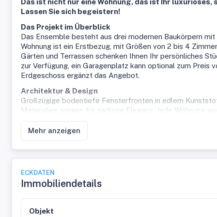
Das ist nicht nur eine Wohnung, das ist Ihr luxuriöses,
Lassen Sie sich begeistern!
Das Projekt im Überblick
Das Ensemble besteht aus drei modernen Baukörpern mit
Wohnung ist ein Erstbezug, mit Größen von 2 bis 4 Zimmern 
Gärten und Terrassen schenken Ihnen Ihr persönliches Stü
zur Verfügung, ein Garagenplatz kann optional zum Preis 
Erdgeschoss ergänzt das Angebot.
Architektur & Design
Großzügige bodentiefe Fensterfronten in edlem Kunststoff
Materialien sorgen für zeitlose Eleganz. Jede Wohnung wur
vereint. Ob offener Wohn-Ess-Bereich oder Rückzugsort zu
Flachdächer verleihen der Wohnanlage ein harmonisches, na
Mehr anzeigen
Wohnen für jede Lebensphase
Junge Familien schätzen die Nähe zu Kindergärten, Schule
Anbindung und die Nähe zum Donauzentrum. Paare und Sin
ECKDATEN
Individualität. Und für alle gilt: Hier investieren Sie nicht 
Immobiliendetails
Grundrisse für jeden Bedarf
Von der kompakten Starterwohnung bis zum großzügigen Fam
selbst. Jede Wohnung ist durchdacht geplant, mit optima
Objekt