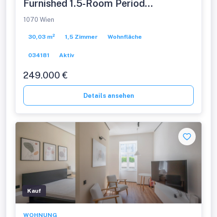
Furnished 1.5-Room Period
Apartment in a Prime Location!
1070 Wien
30,03 m²
1,5 Zimmer
Wohnfläche
034181
Aktiv
249.000 €
Details ansehen
Kauf
WOHNUNG