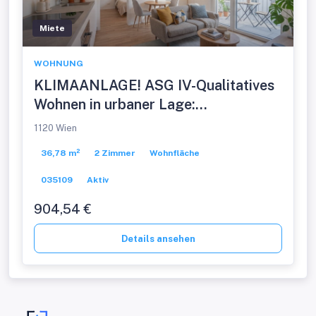
Miete
WOHNUNG
KLIMAANLAGE! ASG IV-Qualitatives
Wohnen in urbaner Lage:
hochwertiger 2-Zimmer
1120 Wien
ZWEITBEZUG mit Balkon!
36,78 m²
2 Zimmer
Wohnfläche
Provisionsfrei
035109
Aktiv
904,54 €
Details ansehen