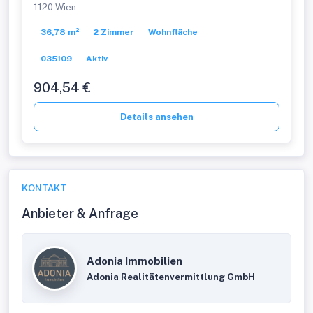
hochwertiger 2-Zimmer
1120 Wien
ZWEITBEZUG mit Balkon!
36,78 m²
2 Zimmer
Wohnfläche
Provisionsfrei
035109
Aktiv
904,54 €
Details ansehen
KONTAKT
Anbieter & Anfrage
Adonia Immobilien
Adonia Realitätenvermittlung GmbH