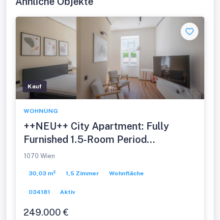
Ähnliche Objekte
Kauf
WOHNUNG
++NEU++ City Apartment: Fully
Furnished 1.5-Room Period
Apartment in a Prime Location!
1070 Wien
30,03 m²
1,5 Zimmer
Wohnfläche
034181
Aktiv
249.000 €