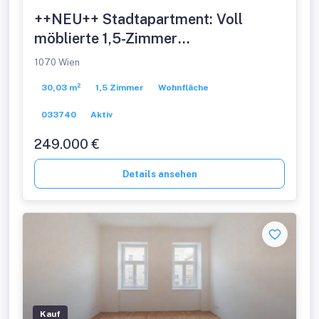
++NEU++ Stadtapartment: Voll
möblierte 1,5-Zimmer
Altbauwohnung in toller Lage!
1070 Wien
30,03 m²
1,5 Zimmer
Wohnfläche
033740
Aktiv
249.000 €
Details ansehen
Kauf