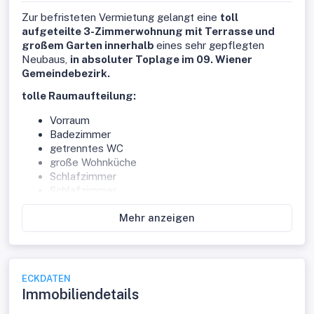
Zur befristeten Vermietung gelangt eine
toll
aufgeteilte 3-Zimmerwohnung mit Terrasse und
großem Garten innerhalb
eines sehr gepflegten
Neubaus,
in absoluter Toplage im 09. Wiener
Gemeindebezirk.
tolle Raumaufteilung:
Vorraum
Badezimmer
getrenntes WC
große Wohnküche
Schlafzimmer
Schlafzimmer
kleiner Abstellraum
Mehr anzeigen
Terrasse
riesiger Garten mit mehr als 90m2
(siehe Bilder und aktueller Grundriss )
ECKDATEN
Immobiliendetails
Zustand/Ausstattung:
Die Wohnung befindet sich in einem gutem Zustand und