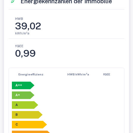
Energiekennzahlen der Immobilie
HWB
39,02
kWh/m²a
fGEE
0,99
Energieeffizienz
HWB kWh/m²a
fGEE
A++
A+
A
B
C