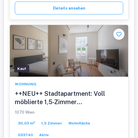
Details ansehen
Kauf
WOHNUNG
++NEU++ Stadtapartment: Voll
möblierte 1,5-Zimmer
Altbauwohnung in toller Lage!
1070 Wien
30,03 m²
1,5 Zimmer
Wohnfläche
033740
Aktiv