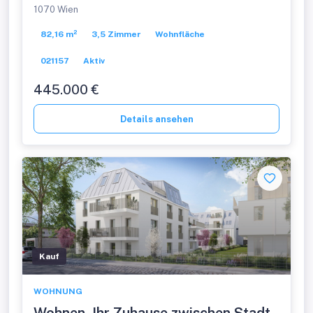
1070 Wien
82,16 m²
3,5 Zimmer
Wohnfläche
021157
Aktiv
445.000 €
Details ansehen
Kauf
WOHNUNG