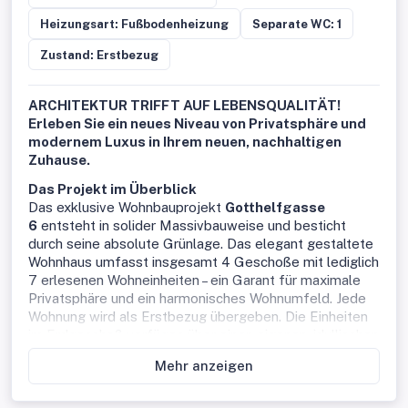
Heizungsart: Fußbodenheizung
Separate WC: 1
Zustand: Erstbezug
ARCHITEKTUR TRIFFT AUF LEBENSQUALITÄT!
Erleben Sie ein neues Niveau von Privatsphäre und
modernem Luxus in Ihrem neuen, nachhaltigen
Zuhause.
Das Projekt im Überblick
Das exklusive Wohnbauprojekt
Gotthelfgasse
6
entsteht in solider Massivbauweise und besticht
durch seine absolute Grünlage. Das elegant gestaltete
Wohnhaus umfasst insgesamt 4 Geschoße mit lediglich
7 erlesenen Wohneinheiten – ein Garant für maximale
Privatsphäre und ein harmonisches Wohnumfeld. Jede
Wohnung wird als Erstbezug übergeben. Die Einheiten
im Erdgeschoß verfügen über einen eigenen, idyllischen
Eigengarten, während die Wohnungen ab dem
Mehr anzeigen
Obergeschoß mit großzügigen Terrassen- oder
Loggiaflächen begeistern. In der hauseigenen
Tiefgarage stehen komfortable PKW-Stellplätze zur