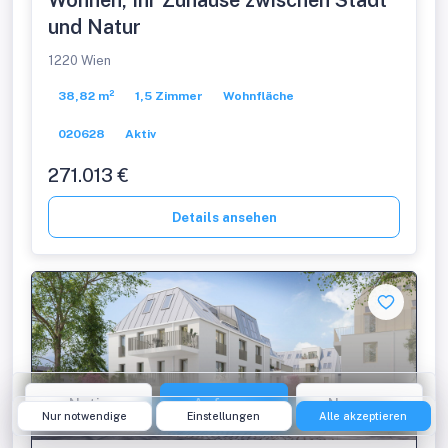
Wohnen, Ihr Zuhause zwischen Stadt
und Natur
1220 Wien
38,82 m²
1,5 Zimmer
Wohnfläche
020628
Aktiv
271.013 €
Details ansehen
Notiz
Anfrage
Nummer
Projekt
Nur notwendige
Einstellungen
Alle akzeptieren