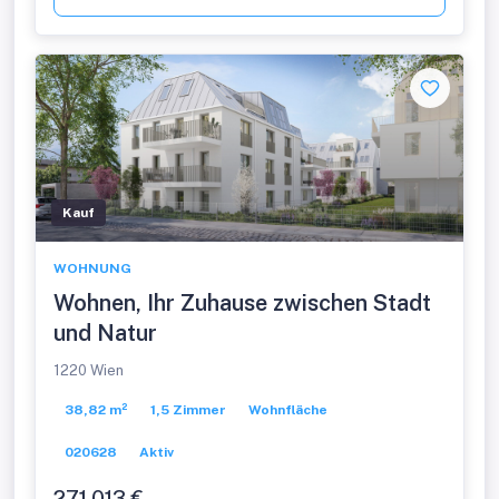
Kauf
WOHNUNG
Wohnen, Ihr Zuhause zwischen Stadt
und Natur
1220 Wien
38,82 m²
1,5 Zimmer
Wohnfläche
020628
Aktiv
271.013 €