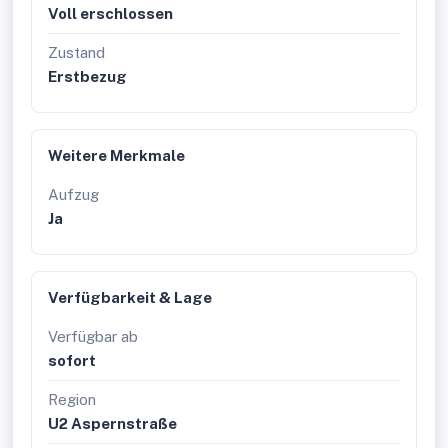
Voll erschlossen
Gegensprechanlage für ein stets beruhigendes Gefühl
und sicheres Parken in der hauseigenen PKW-
Zustand
Tiefgarage (separat erwerbbar)
Erstbezug
Hier kaufen Sie nicht nur eine Wohnung, sondern ein
Stück Lebensqualität!
Mehr als nur eine Wohnadresse: Ihr neues Refugium
Weitere Merkmale
mit Esprit und Lebensqualität
Wo urbaner Lifestyle auf grüne Oasen trifft –
Aufzug
Modernes Wohnen in der „Gotthelfgasse“
Ja
Die Donaustadt hat sich zu einem der dynamischsten
und begehrtesten Wohnbezirke Wiens entwickelt – ein
Ort, an dem pulsierendes Stadtleben und unberührte
Natur Hand in Hand gehen. Das Viertel, von den
Verfügbarkeit & Lage
Wienern charmant als „Transdanubien“ bezeichnet,
besticht durch seine enorme Vielseitigkeit und zieht
Verfügbar ab
Menschen an, die keine Kompromisse eingehen wollen.
sofort
Genau in dieser florierenden Umgebung vermarkten wir
ein Neubauprojekt, das Wohlbefinden und Zeitgeist
Region
perfekt vereint:
Gotthelfgasse 6
ist die ideale Wahl
U2 Aspernstraße
für alle, die eine erstklassige Infrastruktur suchen und
gleichzeitig die Ruhe eines gewachsenen Viertels