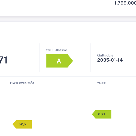
1.799.00
fGEE-Klasse
Gültig bis
71
A
2035-01-14
HWB kWh/m²a
fGEE
0,71
52,5