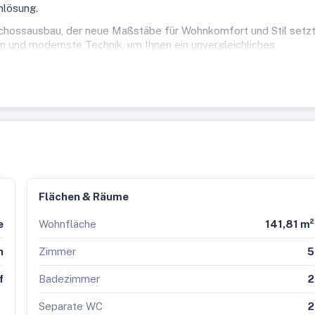
nlösung.
chossausbau, der neue Maßstäbe für Wohnkomfort und Stil setzt
n und modernste Technik, um Ihnen ein unvergleichliches
fenlässt.
Wärmepumpe
Flächen & Räume
äumen
asung
e
Wohnfläche
141,81 m²
nungen
n
Zimmer
5
eilweise zusammenlegbar!
f
Badezimmer
2
 ein Lebensraum, der Annehmlichkeiten und Wohnkomfort verein
nträume Wirklichkeit werden.
Separate WC
2