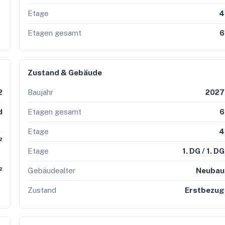
Etage
4
Etagen gesamt
6
Zustand & Gebäude
2
Baujahr
2027
d
Etagen gesamt
6
Etage
4
²
Etage
1. DG / 1. DG
Gebäudealter
Neubau
²
Zustand
Erstbezug