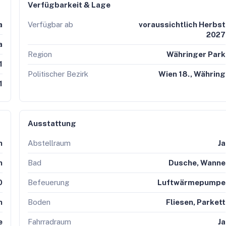
Verfügbarkeit & Lage
a
Verfügbar ab
voraussichtlich Herbst
2027
a
Region
Währinger Park
1
Politischer Bezirk
Wien 18., Währing
1
Ausstattung
h
Abstellraum
Ja
n
Bad
Dusche, Wanne
0
Befeuerung
Luftwärmepumpe
n
Boden
Fliesen, Parkett
e
Fahrradraum
Ja