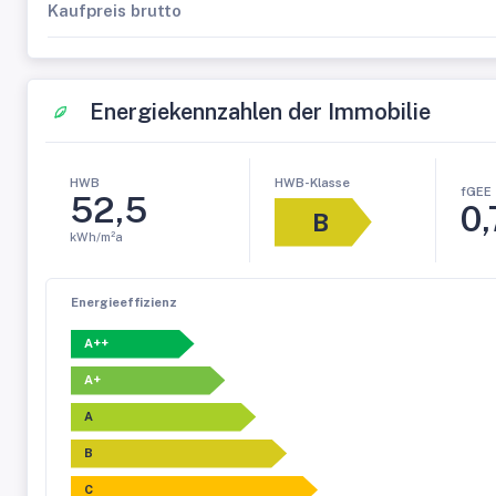
Kaufpreis brutto
Energiekennzahlen der Immobilie
HWB-Klasse
HWB
fGEE
52,5
0,
B
kWh/m²a
Energieeffizienz
A++
A+
A
B
C