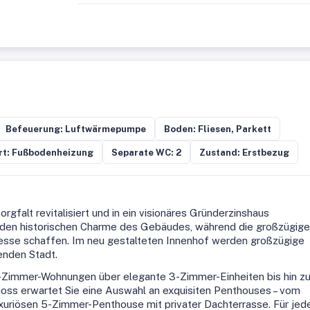
Befeuerung: Luftwärmepumpe
Boden: Fliesen, Parkett
rt: Fußbodenheizung
Separate WC: 2
Zustand: Erstbezug
gfalt revitalisiert und in ein visionäres Gründerzinshaus
 den historischen Charme des Gebäudes, während die großzügig
esse schaffen. Im neu gestalteten Innenhof werden großzügige
renden Stadt.
-Zimmer-Wohnungen über elegante 3-Zimmer-Einheiten bis hin z
s erwartet Sie eine Auswahl an exquisiten Penthouses – vom
uxuriösen 5-Zimmer-Penthouse mit privater Dachterrasse. Für jed