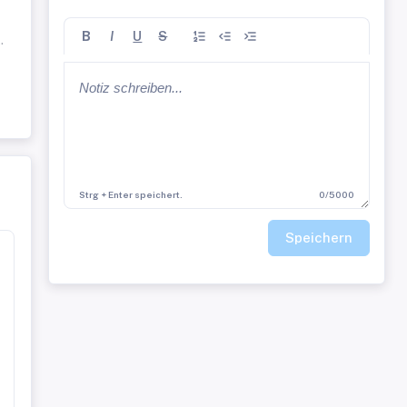
B
I
U
S
.
Strg + Enter speichert.
0/5000
Speichern
t.