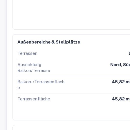
Öffentliche Verkehrsanbindung:
Buslinie 40A
Straßenbahn D, 9, 40, 41, 42
U6 Station Nußdorfer Straße
Fertigstellung: voraussichtlich Herbst 2027
3% Kundenprovision!
Außenbereiche & Stellplätze
Terrassen
Ausrichtung
Nord, Sü
Balkon/Terrasse
Balkon-/Terrassenfläch
45,82 m
e
Terrassenfläche
45,82 m