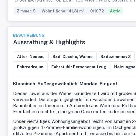
Zimmer: 5
Wohnfläche: 141,81 m²
011672
Aktiv
BESCHREIBUNG
Ausstattung & Highlights
Alter: Neubau
Bad: Dusche, Wanne
Badezimmer: 2
Fahrradraum
Fahrstuhl: Personenaufzug
Heizungsa
Klassisch. Außergewöhnlich. Mondän. Elegant.
Dieses Juwel aus der Wiener Gründerzeit wird mit großer Sor
verwandelt. Die elegant gegliederten Fassaden bewahren
Raumhöhen im Inneren ein Ambiente aus Weite und Raffin
Freiflächen errichtet, eine grüne Oase mitten in der pulsie
Unser vielfältiges Wohnungsangebot reicht von smarten 2
großzügigen 4-Zimmer-Familienwohnungen. Im Dachgeschos
stilvollen 2-Zimmer-Apartment mit Terrasse bis hin zum l