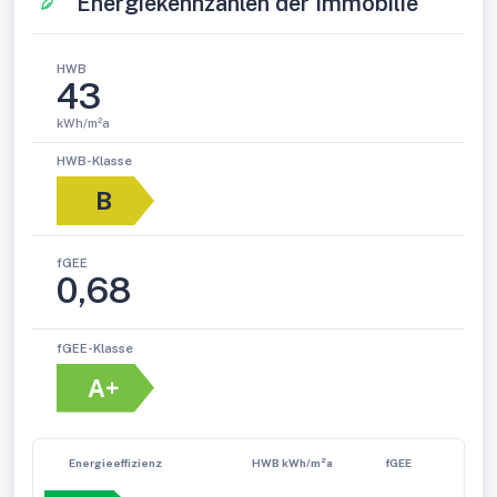
Energiekennzahlen der Immobilie
HWB
43
kWh/m²a
HWB-Klasse
B
fGEE
0,68
fGEE-Klasse
A+
Energieeffizienz
HWB kWh/m²a
fGEE