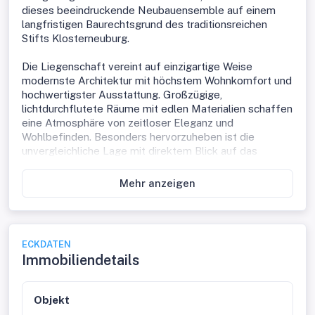
dieses beeindruckende Neubauensemble auf einem
langfristigen Baurechtsgrund des traditionsreichen
Stifts Klosterneuburg.
Die Liegenschaft vereint auf einzigartige Weise
modernste Architektur mit höchstem Wohnkomfort und
hochwertigster Ausstattung. Großzügige,
lichtdurchflutete Räume mit edlen Materialien schaffen
eine Atmosphäre von zeitloser Eleganz und
Wohlbefinden. Besonders hervorzuheben ist die
unvergleichliche Lage mit direktem Blick auf das
Kaiserwasser – ein Lebensgefühl von Ruhe und
Exklusivität inmitten der pulsierenden Stadt.
Mehr anzeigen
Lage & Umfeld
Die Immobilie befindet sich in einer ruhigen und grünen
Wohngegend mit unvergleichlichem Blick auf das
ECKDATEN
Kaiserwasser, nur wenige Gehminuten von der U1-
Immobiliendetails
Station „Kaisermühlen VIC“ entfernt, die eine schnelle
und komfortable Anbindung ins Wiener Stadtzentrum
garantiert.
Objekt