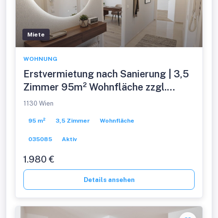
Miete
WOHNUNG
Erstvermietung nach Sanierung | 3,5
Zimmer 95m² Wohnfläche zzgl.
Balkon & KFZ Abstellplatz
1130 Wien
95 m²
3,5 Zimmer
Wohnfläche
035085
Aktiv
1.980 €
Details ansehen