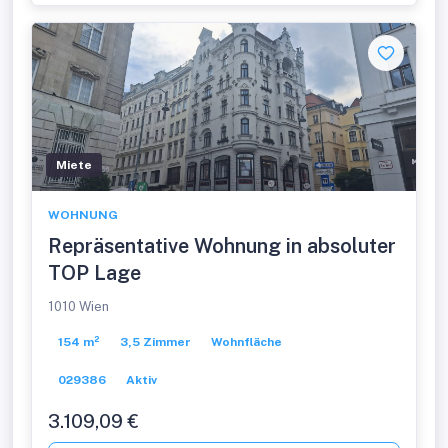
Miete
WOHNUNG
Repräsentative Wohnung in absoluter
TOP Lage
1010 Wien
154 m²
3,5 Zimmer
Wohnfläche
029386
Aktiv
3.109,09 €