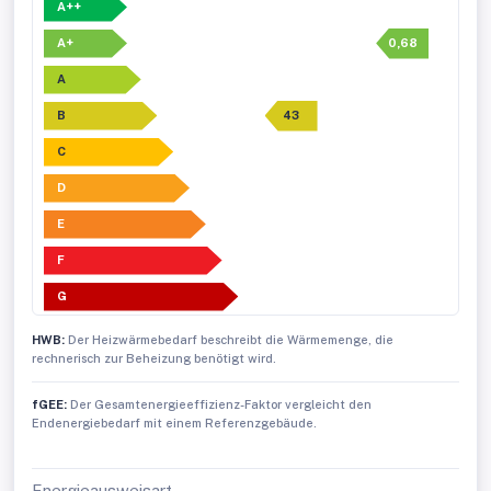
A++
A+
0,68
A
B
43
C
D
E
F
G
HWB:
Der Heizwärmebedarf beschreibt die Wärmemenge, die
rechnerisch zur Beheizung benötigt wird.
fGEE:
Der Gesamtenergieeffizienz-Faktor vergleicht den
Endenergiebedarf mit einem Referenzgebäude.
Energieausweisart