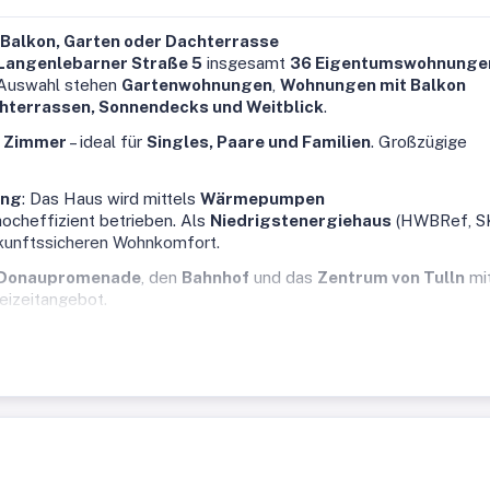
Balkon, Garten oder Dachterrasse
Langenlebarner Straße 5
insgesamt
36 Eigentumswohnunge
r Auswahl stehen
Gartenwohnungen
,
Wohnungen mit Balkon
terrassen, Sonnendecks und Weitblick
.
5 Zimmer
– ideal für
Singles, Paare und Familien
. Großzügige
ung
: Das Haus wird mittels
Wärmepumpen
ocheffizient betrieben. Als
Niedrigstenergiehaus
(HWBRef, S
ukunftssicheren Wohnkomfort.
Donaupromenade
, den
Bahnhof
und das
Zentrum von Tulln
mi
reizeitangebot.
 und bietet Ihnen auf ca. 75,34m² Wohnfläche ein Wohnzimmer 
 Badezimmer mit Badewanne, Waschbecken und
hbecken sowie 2 Abstellräume. Die Außenfläche umfasst einen
um € 25.000,- erwerben. Eine Übersicht aller verfügbaren
projekt-junge-roemer