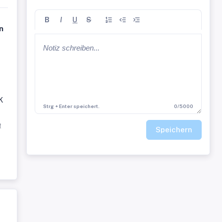
B
I
U
S
n
K
Strg + Enter speichert.
0/5000
t
Speichern
mit