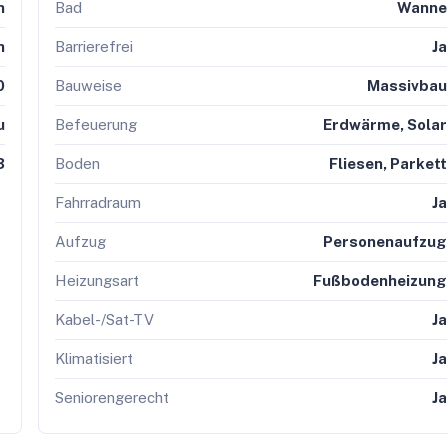
h
Bad
Wanne
h
Barrierefrei
Ja
0
Bauweise
Massivbau
u
Befeuerung
Erdwärme, Solar
3
Boden
Fliesen, Parkett
Fahrradraum
Ja
Aufzug
Personenaufzug
Heizungsart
Fußbodenheizung
Kabel-/Sat-TV
Ja
Klimatisiert
Ja
Seniorengerecht
Ja