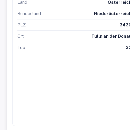
Land
Österreic
Bundesland
Niederösterreic
PLZ
343
Ort
Tulln an der Dona
Top
3