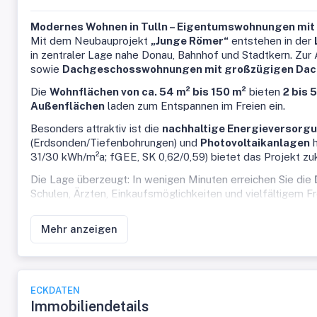
Modernes Wohnen in Tulln – Eigentumswohnungen mit 
Mit dem Neubauprojekt
„Junge Römer“
entstehen in der
in zentraler Lage nahe Donau, Bahnhof und Stadtkern. Zu
sowie
Dachgeschosswohnungen mit großzügigen Dach
Die
Wohnflächen von ca. 54 m² bis 150 m²
bieten
2 bis 
Außenflächen
laden zum Entspannen im Freien ein.
Besonders attraktiv ist die
nachhaltige Energieversorg
(Erdsonden/Tiefenbohrungen) und
Photovoltaikanlagen
h
31/30 kWh/m²a; fGEE, SK 0,62/0,59) bietet das Projekt z
Die Lage überzeugt: In wenigen Minuten erreichen Sie die
Schulen, Ärzten, Einkaufsmöglichkeiten und vielfältigem F
Top 33 ist eine Dachgeschosswohnung in hofseitiger Lage
Mehr anzeigen
Anschlüssen für eine offene Küche, 2 Schlafzimmer, ein
Waschmaschinenanschluß. Ein separates WC mit Handwasc
ca. 4,50m² großen Balkon.
Einen Parkplatz in der hauseigenen Tiefgarage können Sie 
ECKDATEN
Wohnungen, finden Sie hier: https://www.immobilien86.at/
Immobiliendetails