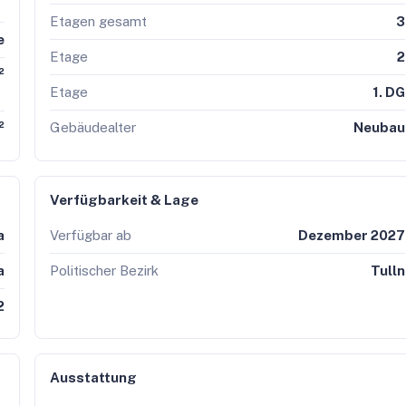
Etagen gesamt
3
en Sie sich an
e
Claudia Friesinger
Etage
2
²
spflicht gegenüber dem Eigentümer können Anfragen nur mit
Etage
1. DG
den. Objektunterlagen und die genaue Liegenschaftsadresse werd
Gebäudealter
Neubau
²
.
Verfügbarkeit & Lage
a
Verfügbar ab
Dezember 2027
a
Politischer Bezirk
Tulln
2
Ausstattung