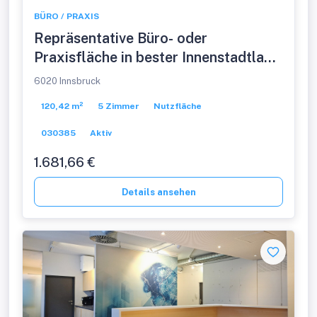
BÜRO / PRAXIS
Repräsentative Büro- oder
Praxisfläche in bester Innenstadtlage
von Innsbruck
6020 Innsbruck
120,42 m²
5 Zimmer
Nutzfläche
030385
Aktiv
1.681,66 €
Details ansehen