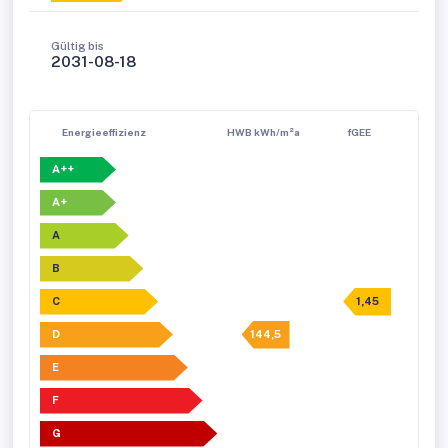
Gültig bis
2031-08-18
Energieeffizienz
HWB kWh/m²a
fGEE
A++
A+
A
B
C
1,45
D
144,5
E
F
G