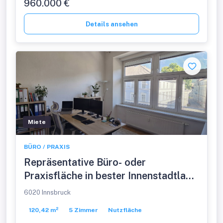
960.000 €
Details ansehen
Miete
BÜRO / PRAXIS
Repräsentative Büro- oder
Praxisfläche in bester Innenstadtlage
von Innsbruck
6020 Innsbruck
120,42 m²
5 Zimmer
Nutzfläche