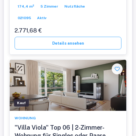
174,4 m²
5 Zimmer
Nutzfläche
021095
Aktiv
2.771,68 €
Details ansehen
Kauf
WOHNUNG
"Villa Viola" Top 06 | 2-Zimmer-
Wohnung für Singles oder Paare