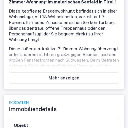
Zimmer-Wohnung im malerischen Seefeld in Tirol !
Diese gepflegte Etagenwohnung befindet sich in einer
Wohnanlage, mit 18 Wohneinheiten, verteilt auf 7
Ebenen. Ihr neues Zuhause erreichen Sie komfortabel
über das zentrale, offene Treppenhaus oder den
Personenaufzug, der Sie bequem direkt zu Ihrer
Wohnung bringt.
Diese äußerst attraktive 3-Zimmer-Wohnung überzeugt
unter anderem mit ihren großzügigen Räumen, und den
großen Fensterfronten nach Südwesten. Beim Betreten
gelangen Sie in einen großzügigen Vorraum, welcher
ausreichend Platz für eine Garderobe bietet und Ihnen
Zugang zu allen Wohnräumen ermöglicht.
Mehr anzeigen
Das Herzstück der Wohnung ist das lichtdurchflutete
Wohnzimmer mit bodentiefen Fenstern. Die
angrenzende Küche mit integriertem Essbereich lädt zu
ECKDATEN
geselligen Stunden mit Familie und Freunden ein. Die
Immobiliendetails
Wohnung verfügt zudem über zwei Schlafzimmer, einen
praktischen Abstellraum, ein Badezimmer.
Ein besonderes Highlight ist die nach Südwesten
Objekt