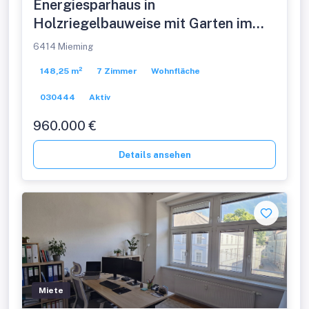
Energiesparhaus in
Holzriegelbauweise mit Garten im
Mieming
6414 Mieming
148,25 m²
7 Zimmer
Wohnfläche
030444
Aktiv
960.000 €
Details ansehen
Miete