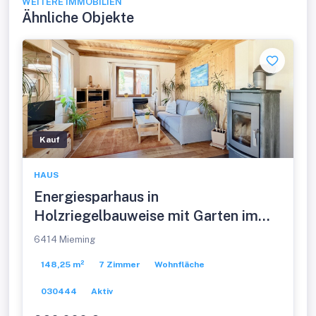
WEITERE IMMOBILIEN
Ähnliche Objekte
Kauf
HAUS
Energiesparhaus in
Holzriegelbauweise mit Garten im
Mieming
6414 Mieming
148,25 m²
7 Zimmer
Wohnfläche
030444
Aktiv