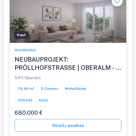
Kauf
WOHNUNG
NEUBAUPROJEKT:
PRÖLLHOFSTRASSE | OBERALM - 3
Zimmer Balkonwohnung -
5411 Oberalm
PROVISIONSFREI!
79,69 m²
3 Zimmer
Wohnfläche
034402
Aktiv
680.000 €
Details ansehen