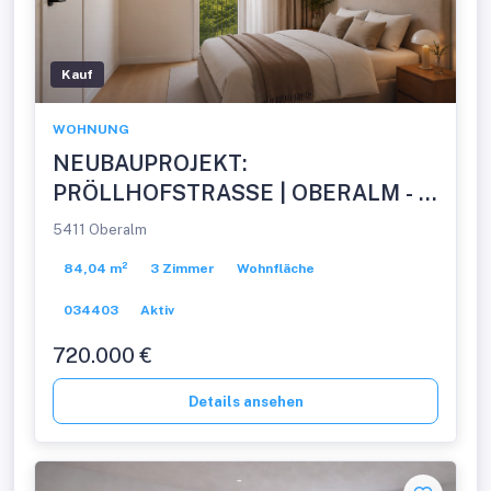
Kauf
WOHNUNG
NEUBAUPROJEKT:
PRÖLLHOFSTRASSE | OBERALM - 3
Zimmer Balkonwohnung -
5411 Oberalm
Provisionsfrei!
84,04 m²
3 Zimmer
Wohnfläche
034403
Aktiv
720.000 €
Details ansehen