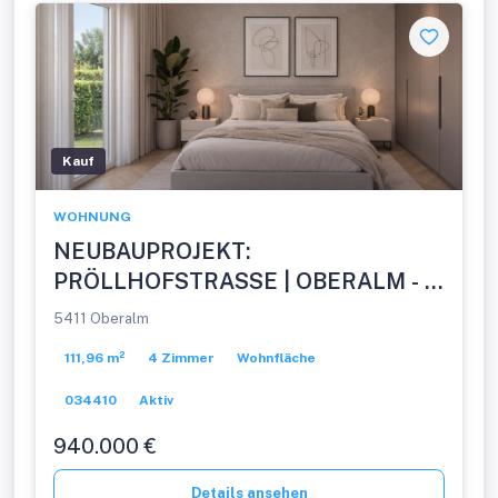
Kauf
WOHNUNG
NEUBAUPROJEKT:
PRÖLLHOFSTRASSE | OBERALM - 4
Zimmer Gartenwohnung -
5411 Oberalm
PROVISIONSFREI!
111,96 m²
4 Zimmer
Wohnfläche
034410
Aktiv
940.000 €
Details ansehen