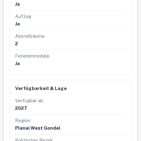
Für Anleger sprechen insbesondere:
Ja
gefragte Lage direkt an der Gondel
Aufzug
starke Winter- und Sommernachfrage
Ja
touristische Vermietbarkeit
hochwertige Neubausubstanz
Abstellräume
begrenztes Angebot in vergleichbarer Lage
Wertbeständigkeit durch etablierte
2
Tourismusregion
Ferienimmobilie
Gerade in alpinen Toplagen sind Immobilien mit
Ja
direktem Zugang zur Berginfrastruktur selten. Die
Kombination aus Neubauqualität, Planai-Nähe und
touristischer Nutzbarkeit macht die Alpine Residence
Planai West zu einer außergewöhnlichen Gelegenheit in
Verfügbarkeit & Lage
Schladming.
Verfügbar ab
Sichern Sie sich eine der seltenen Neubau-Einheiten in
unmittelbarer Planai-West-Lage. Ob als privater
2027
Rückzugsort in den Bergen oder renditeorientiertes
Region
Investment mit touristischer Vermietung: Die Alpine
Residence Planai West verbindet Lage, Qualität und
Planai West Gondel
Nutzungspotenzial auf außergewöhnliche Weise.
Politischer Bezirk