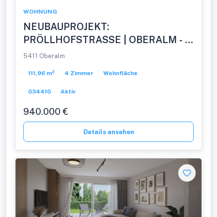
WOHNUNG
NEUBAUPROJEKT:
PRÖLLHOFSTRASSE | OBERALM - 4
Zimmer Gartenwohnung -
5411 Oberalm
PROVISIONSFREI!
111,96 m²
4 Zimmer
Wohnfläche
034410
Aktiv
940.000 €
Details ansehen