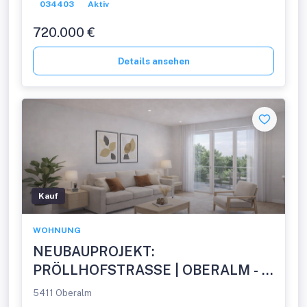
034403
Aktiv
720.000 €
Details ansehen
Kauf
WOHNUNG
NEUBAUPROJEKT:
PRÖLLHOFSTRASSE | OBERALM - 3
Zimmer Balkonwohnung -
5411 Oberalm