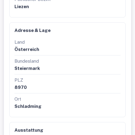
Gerne übermitteln wir Ihnen die vollständigen
Liezen
Grundrisse, die aktuelle Preisliste,
Verfügbarkeiten sowie Details zur touristischen
Nutzung auf Anfrage.
Adresse & Lage
Land
Österreich
Bundesland
Steiermark
PLZ
8970
Ort
Schladming
Ausstattung