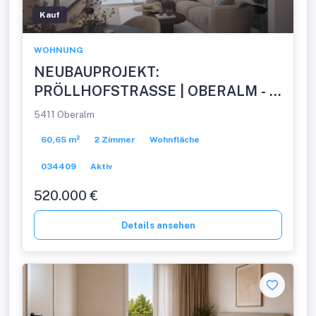
Kauf
WOHNUNG
NEUBAUPROJEKT:
PRÖLLHOFSTRASSE | OBERALM - 2
Zimmer Gartenwohnung -
5411 Oberalm
PROVISIONSFREI!
60,65 m²
2 Zimmer
Wohnfläche
034409
Aktiv
520.000 €
Details ansehen