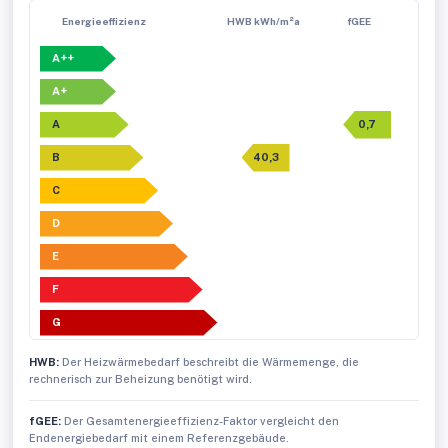
Energieeffizienz
HWB kWh/m²a
fGEE
A++
A+
A
0,7
B
40,3
C
D
E
F
G
HWB:
Der Heizwärmebedarf beschreibt die Wärmemenge, die
rechnerisch zur Beheizung benötigt wird.
fGEE:
Der Gesamtenergieeffizienz-Faktor vergleicht den
Endenergiebedarf mit einem Referenzgebäude.