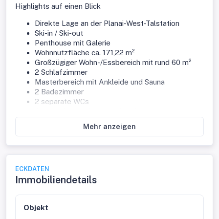
Highlights auf einen Blick
Direkte Lage an der Planai-West-Talstation
Ski-in / Ski-out
Penthouse mit Galerie
Wohnnutzfläche ca. 171,22 m²
Großzügiger Wohn-/Essbereich mit rund 60 m²
2 Schlafzimmer
Masterbereich mit Ankleide und Sauna
2 Badezimmer
2 separate WCs
Galerieebene mit vielseitiger Nutzung
Dachterrasse ca. 28,79 m²
Mehr anzeigen
Balkon ca. 5,07 m²
2 Loggien mit insgesamt ca. 14,26 m²
Exklusiver Liftzugang direkt in die Wohnung
Private Garage für 4 PKW mit direkter Verbindung
ECKDATEN
ins Penthouse
Immobiliendetails
Kellerabteile
Hochwertige Neubauausstattung
Fußbodenheizung mittels Fernwärme
Objekt
Fertigstellung voraussichtlich Dezember 2027