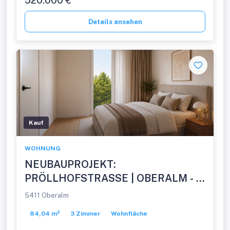
520.000 €
Details ansehen
Kauf
WOHNUNG
NEUBAUPROJEKT:
PRÖLLHOFSTRASSE | OBERALM - 3
Zimmer Balkonwohnung -
5411 Oberalm
Provisionsfrei!
84,04 m²
3 Zimmer
Wohnfläche