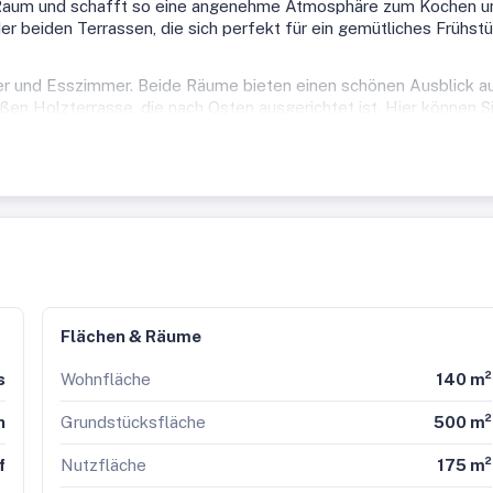
den Raum und schafft so eine angenehme Atmosphäre zum Kochen u
er beiden Terrassen, die sich perfekt für ein gemütliches Frühst
er und Esszimmer. Beide Räume bieten einen schönen Ausblick a
en Holzterrasse, die nach Osten ausgerichtet ist. Hier können S
 auf die Berge beginnen.
 ideal als Kinderzimmer oder Arbeitszimmer eignen. Auch hier
e und den Garten.( die Errichtung von je 2 Dachgaupen sowie 2
ewilligt) Das Badezimmer ist mit einer Badewanne, einer Dusche
reundliche Atmosphäre sorgt.
der sich um das Haus erstreckt. Hier finden Sie eine grüne Oase 
n. Die beiden Terrassen bieten viel Platz für gemütliche
rport (wird im Sommer26 neu errichtet sowie eine Anbau für
latz für Ihre Autos und die Ihrer Gäste.
Flächen & Räume
en in einer ruhigen und idyllischen Umgebung, umgeben von der
s
Wohnfläche
140 m²
r wenige Minuten von der Innenstadt entfernt, wo Sie eine
rellen Aktivitäten finden. Die gute Verkehrsanbindung durch den
n
Grundstücksfläche
500 m²
quem zu erkunden.
f
Nutzfläche
175 m²
s ist ein Zuhause. Ein Ort, an dem Sie sich entspannen, die Natur
rbringen können. Überzeugen Sie sich selbst von den Vorzügen