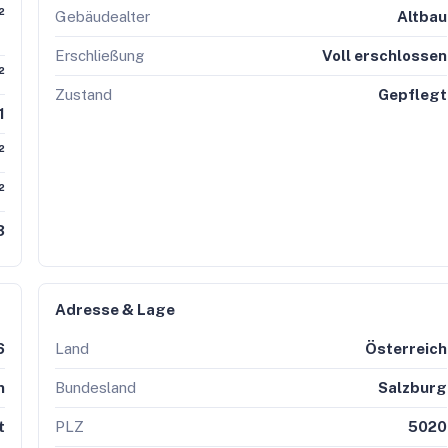
²
Gebäudealter
Altbau
Erschließung
Voll erschlossen
²
Zustand
Gepflegt
1
²
²
3
Adresse & Lage
6
Land
Österreich
n
Bundesland
Salzburg
t
PLZ
5020