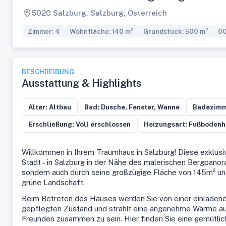
5020 Salzburg, Salzburg, Österreich
Zimmer: 4
Wohnfläche: 140 m²
Grundstück: 500 m²
0
BESCHREIBUNG
Ausstattung & Highlights
Alter: Altbau
Bad: Dusche, Fenster, Wanne
Badezimm
Erschließung: Voll erschlossen
Heizungsart: Fußbodenh
Willkommen in Ihrem Traumhaus in Salzburg! Diese exklusiv
Stadt – in Salzburg in der Nähe des malerischen Bergpanor
sondern auch durch seine großzügige Fläche von 145m² und
grüne Landschaft.
Beim Betreten des Hauses werden Sie von einer einlade
gepflegten Zustand und strahlt eine angenehme Wärme aus
Freunden zusammen zu sein. Hier finden Sie eine gemütli