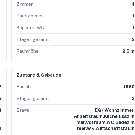
Zimmer
4
e einen Besichtigungstermin. Wir freuen uns darauf, Ihnen Ihr
Badezimmer
1
Separate WC
1
Etagen gesamt
2
Raumhöhe
2,5 m
Zustand & Gebäude
2
Baujahr
1960
3
Etagen gesamt
2
t
Etage
EG / Wohnzimmer,
Arbeitsraum,Kuche,Esszim
mer,Vorraum,WC,Badezim
z
mer,WK,Wirtschaftsraum