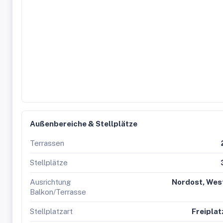
dieses einzigartigen Hauses und vereinbaren Sie noch heut
neues Zuhause vorzustellen!
Außenbereiche & Stellplätze
Terrassen
Stellplätze
Ausrichtung
Nordost, Wes
Balkon/Terrasse
Stellplatzart
Freiplat