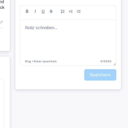
nd
ück
B
I
U
S
uf
ie
Strg + Enter speichert.
0/5000
der
Speichern