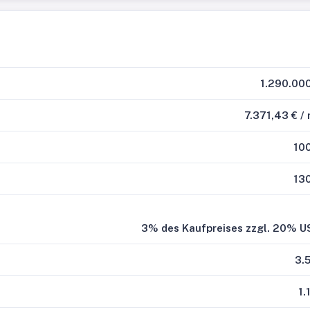
1.290.00
7.371,43 € /
10
13
3% des Kaufpreises zzgl. 20% U
3.
1.