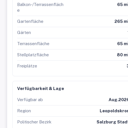
Balkon-/Terrassenfläch
65 m
e
Gartenfläche
265 m
Gärten
Terrassenfläche
65 m
Stellplatzfläche
80 m
Freiplätze
Verfügbarkeit & Lage
Verfügbar ab
Aug.202
Region
Leopoldskro
Politischer Bezirk
Salzburg Stad