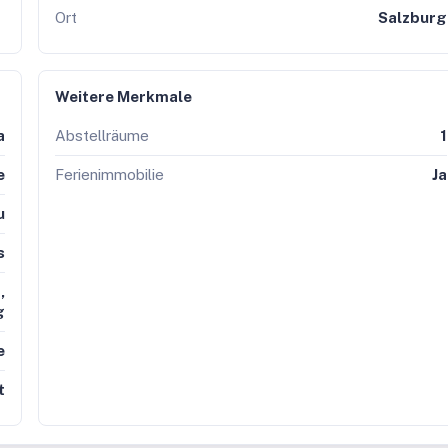
Ort
Salzburg
Weitere Merkmale
a
Abstellräume
1
e
Ferienimmobilie
Ja
u
s
,
g
e
t