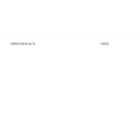
HWB kWh/m²a
fGEE