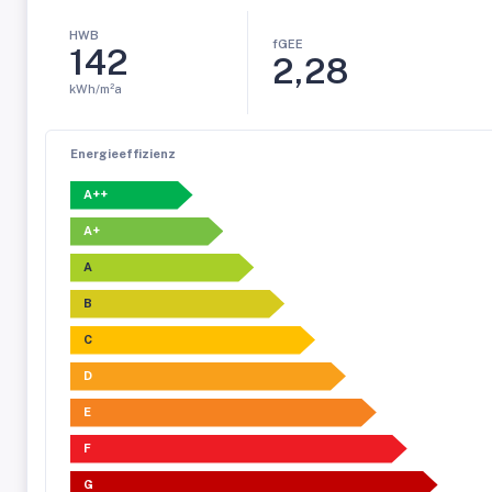
HWB
fGEE
142
2,28
kWh/m²a
Energieeffizienz
A++
A+
A
B
C
D
E
F
G