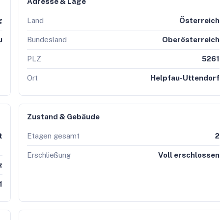
Adresse & Lage
g
Land
Österreich
u
Bundesland
Oberösterreich
PLZ
5261
Ort
Helpfau-Uttendorf
Zustand & Gebäude
t
Etagen gesamt
2
Erschließung
Voll erschlossen
z
1