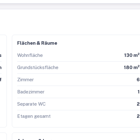
Flächen & Räume
s
Wohnfläche
130 m²
n
Grundstücksfläche
180 m²
f
Zimmer
6
Badezimmer
1
Separate WC
2
Etagen gesamt
2