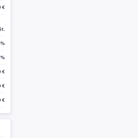
0 €
St.
5%
1%
 €
 €
 €