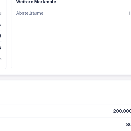
Weitere Merkmale
u
Abstellräume
1
s
t
g
e
200.000
80