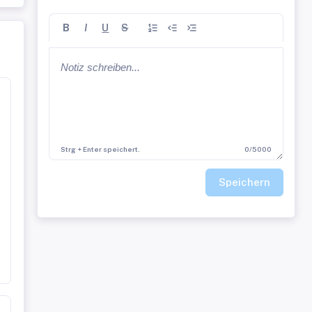
B
I
U
S
Strg + Enter speichert.
0/5000
Speichern