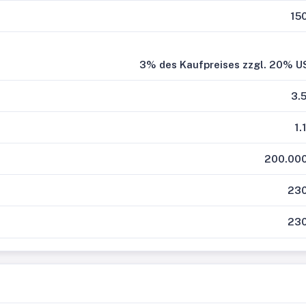
15
3% des Kaufpreises zzgl. 20% U
3.
1.
200.000
230
230