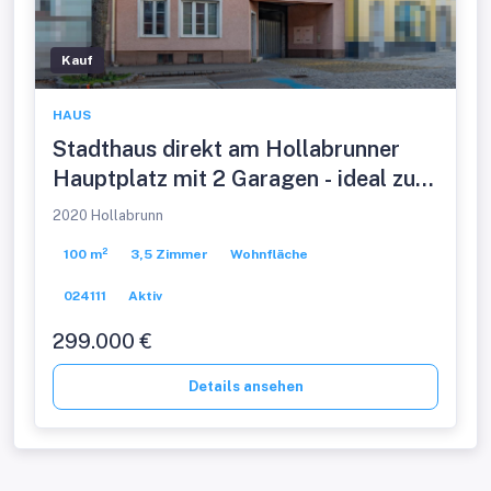
Kauf
HAUS
Stadthaus direkt am Hollabrunner
Hauptplatz mit 2 Garagen - ideal zum
Wohnen & für gewerbliche
2020 Hollabrunn
Nutzungen!
100 m²
3,5 Zimmer
Wohnfläche
024111
Aktiv
299.000 €
Details ansehen