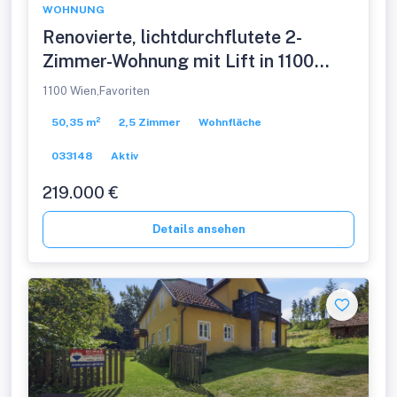
WOHNUNG
Renovierte, lichtdurchflutete 2-
Zimmer-Wohnung mit Lift in 1100
Wien!
1100 Wien,Favoriten
50,35 m²
2,5 Zimmer
Wohnfläche
033148
Aktiv
219.000 €
Details ansehen