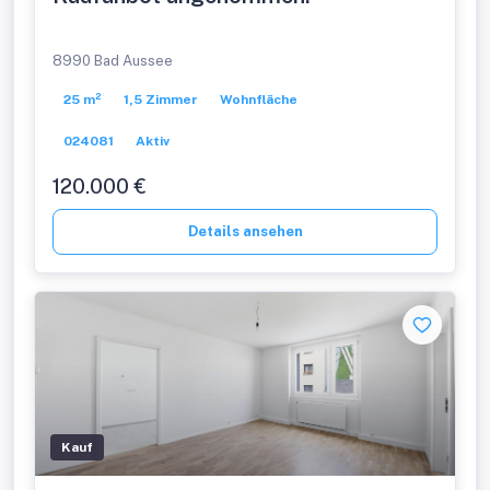
8990 Bad Aussee
25 m²
1,5 Zimmer
Wohnfläche
024081
Aktiv
120.000 €
Details ansehen
Kauf