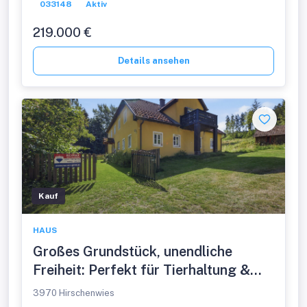
033148
Aktiv
219.000 €
Details ansehen
Kauf
HAUS
Großes Grundstück, unendliche
Freiheit: Perfekt für Tierhaltung &
Selbstversorger
3970 Hirschenwies