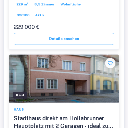
229 m²
8,5 Zimmer
Wohnfläche
030100
Aktiv
229.000 €
Details ansehen
Kauf
HAUS
Stadthaus direkt am Hollabrunner
Hauptplatz mit 2 Garagen - ideal zum