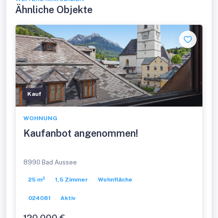
Ähnliche Objekte
Kauf
WOHNUNG
Kaufanbot angenommen!
8990 Bad Aussee
25 m²
1,5 Zimmer
Wohnfläche
024081
Aktiv
120.000 €