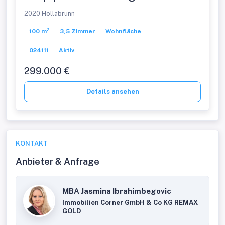
Wohnen & für gewerbliche
2020 Hollabrunn
Nutzungen!
100 m²
3,5 Zimmer
Wohnfläche
024111
Aktiv
299.000 €
Details ansehen
KONTAKT
Anbieter & Anfrage
MBA Jasmina Ibrahimbegovic
Immobilien Corner GmbH & Co KG REMAX
GOLD