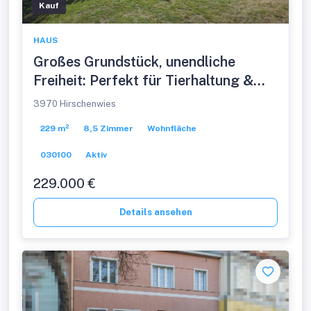
Kauf
HAUS
Großes Grundstück, unendliche
Freiheit: Perfekt für Tierhaltung &
Selbstversorger
3970 Hirschenwies
229 m²
8,5 Zimmer
Wohnfläche
030100
Aktiv
229.000 €
Details ansehen