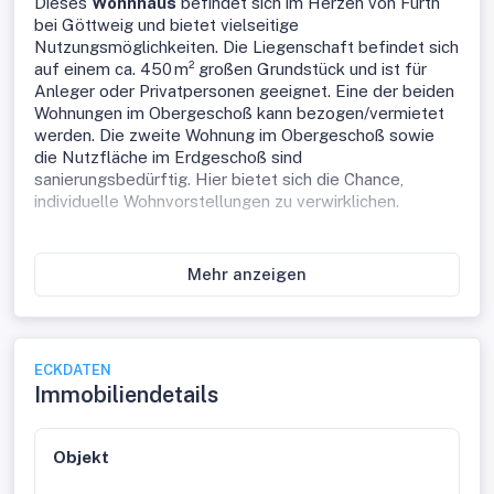
Dieses
Wohnhaus
befindet sich im Herzen von Furth
bei Göttweig und bietet vielseitige
Nutzungsmöglichkeiten. Die Liegenschaft befindet sich
auf einem ca. 450 m² großen Grundstück und ist für
Anleger oder Privatpersonen geeignet. Eine der beiden
Wohnungen im Obergeschoß kann bezogen/vermietet
werden. Die zweite Wohnung im Obergeschoß sowie
die Nutzfläche im Erdgeschoß sind
sanierungsbedürftig. Hier bietet sich die Chance,
individuelle Wohnvorstellungen zu verwirklichen.
Im
Erdgeschoß
befindet sich ein großzügiger Innenhof
und räumliche Nutzfläche.
Mehr anzeigen
Die Wohnfläche im
Obergeschoß
gliedert sich in zwei
Einheiten:
1. Wohnung: bezugsfertig
2. Wohnung: renovierungsbedürftig
ECKDATEN
Immobiliendetails
Die Liegenschaft wurde in der jüngeren Vergangenheit
mehrfach renoviert:
1970: linke Wohneinheit
Objekt
1993: rechte Wohneinheit