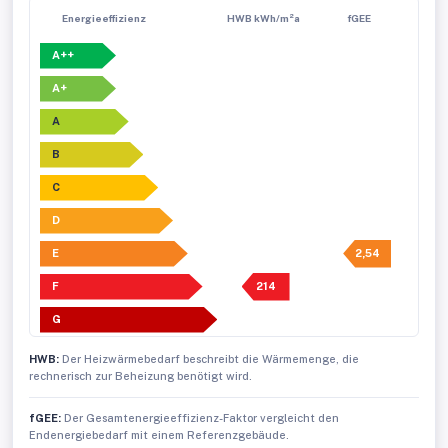
Energieeffizienz
HWB kWh/m²a
fGEE
A++
A+
A
B
C
D
E
2,54
F
214
G
HWB:
Der Heizwärmebedarf beschreibt die Wärmemenge, die
rechnerisch zur Beheizung benötigt wird.
fGEE:
Der Gesamtenergieeffizienz-Faktor vergleicht den
Endenergiebedarf mit einem Referenzgebäude.