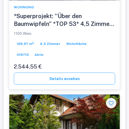
WOHNUNG
*Superprojekt: ''Über den
Baumwipfeln" *TOP 53* 4,5 Zimmer
mit SUPER-PANORAMA-
1100 Wien
DACHTERRASSE + 360° WIEN-
129,97 m²
4,5 Zimmer
Wohnfläche
BLICK + EXTRA BALKON
019710
Aktiv
2.544,55 €
Details ansehen