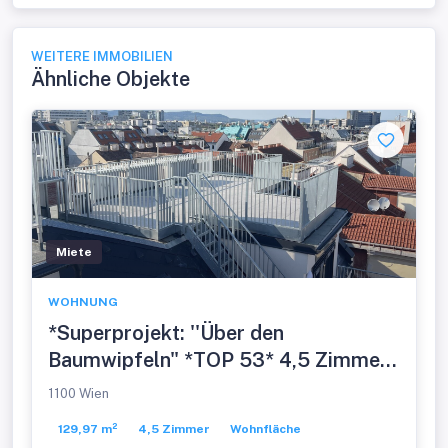
WEITERE IMMOBILIEN
Ähnliche Objekte
Miete
WOHNUNG
*Superprojekt: ''Über den
Baumwipfeln" *TOP 53* 4,5 Zimmer
mit SUPER-PANORAMA-
1100 Wien
DACHTERRASSE + 360° WIEN-
129,97 m²
4,5 Zimmer
Wohnfläche
BLICK + EXTRA BALKON