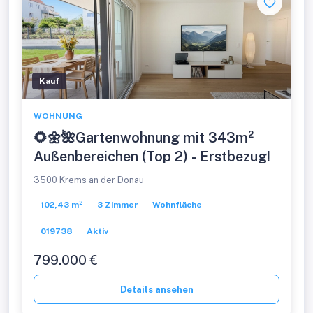
Kauf
WOHNUNG
🌻🌼🌺Gartenwohnung mit 343m²
Außenbereichen (Top 2) - Erstbezug!
3500 Krems an der Donau
102,43 m²
3 Zimmer
Wohnfläche
019738
Aktiv
799.000 €
Details ansehen