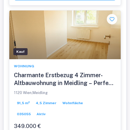
Kauf
WOHNUNG
Charmante Erstbezug 4 Zimmer-
Altbauwohnung in Meidling – Perfekt
für Wohnen oder als Anlage
1120 Wien,Meidling
91,5 m²
4,5 Zimmer
Wohnfläche
035055
Aktiv
349.000 €