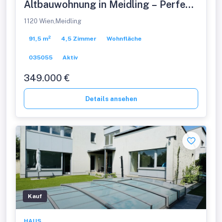
Altbauwohnung in Meidling – Perfekt
für Wohnen oder als Anlage
1120 Wien,Meidling
91,5 m²
4,5 Zimmer
Wohnfläche
035055
Aktiv
349.000 €
Details ansehen
Kauf
HAUS