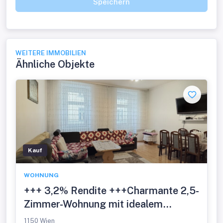
Speichern
WEITERE IMMOBILIEN
Ähnliche Objekte
Kauf
WOHNUNG
+++ 3,2% Rendite +++Charmante 2,5-
Zimmer-Wohnung mit idealem
Grundriss in top-saniertem Haus -
1150 Wien