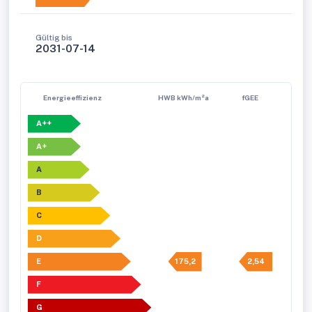
Gültig bis
2031-07-14
Energieeffizienz
HWB kWh/m²a
fGEE
A++
A+
A
B
C
D
E
175,2
2,54
F
G