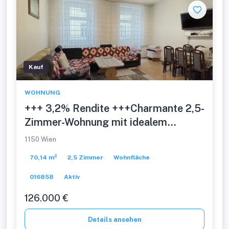
Kauf
WOHNUNG
+++ 3,2% Rendite +++Charmante 2,5-
Zimmer-Wohnung mit idealem
Grundriss in top-saniertem Haus -
1150 Wien
Unbefristet vermietet zu verkaufen!
70,14 m²
2,5 Zimmer
Wohnfläche
mit
016858
Aktiv
126.000 €
Details ansehen