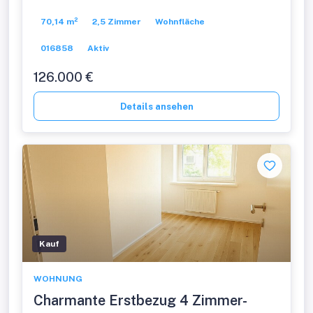
Unbefristet vermietet zu verkaufen!
70,14 m²
2,5 Zimmer
Wohnfläche
mit
016858
Aktiv
126.000 €
Details ansehen
Kauf
WOHNUNG
Charmante Erstbezug 4 Zimmer-