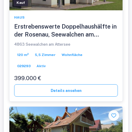
Kauf
HAUS
Erstrebenswerte Doppelhaushälfte in
der Rosenau, Seewalchen am
Attersee – Ihr Traumhaus vom
4863 Seewalchen am Attersee
Bauträger wartet!
120 m²
5,5 Zimmer
Wohnfläche
029293
Aktiv
399.000 €
Details ansehen