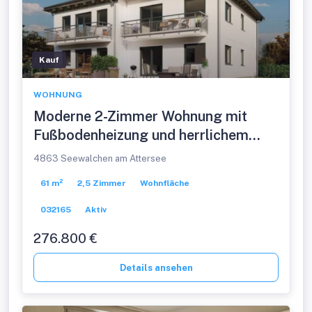
Kauf
WOHNUNG
Moderne 2-Zimmer Wohnung mit
Fußbodenheizung und herrlichem
Ausblick in Rosenau!
4863 Seewalchen am Attersee
61 m²
2,5 Zimmer
Wohnfläche
032165
Aktiv
276.800 €
Details ansehen