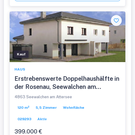
Kauf
HAUS
Erstrebenswerte Doppelhaushälfte in
der Rosenau, Seewalchen am
Attersee – Ihr Traumhaus vom
4863 Seewalchen am Attersee
Bauträger wartet!
120 m²
5,5 Zimmer
Wohnfläche
029293
Aktiv
399.000 €