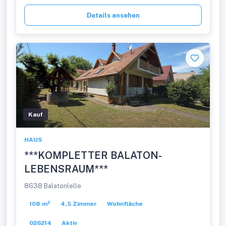
Details ansehen
Kauf
HAUS
***KOMPLETTER BALATON-
LEBENSRAUM***
8638 Balatonlelle
108 m²
4,5 Zimmer
Wohnfläche
026214
Aktiv