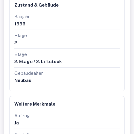
Verfügung. Sie erreichen uns über das Kontaktformular
Zustand & Gebäude
oder telefonisch unter der angegebenen Nummer.
Besichtigungen und Auskünfte sind selbstverständlich
Baujahr
unverbindlich und kostenlos. Oben angeführte Angaben
1996
basieren auf Informationen und Unterlagen des
Eigentümers und sind unsererseits ohne Gewähr.
Etage
2
Etage
2. Etage / 2. Liftstock
Gebäudealter
Neubau
Weitere Merkmale
Aufzug
Ja