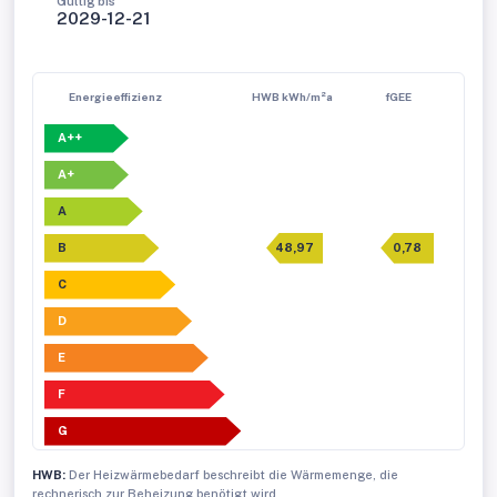
Gültig bis
2029-12-21
Energieeffizienz
HWB kWh/m²a
fGEE
A++
A+
A
B
48,97
0,78
C
D
E
F
G
HWB:
Der Heizwärmebedarf beschreibt die Wärmemenge, die
rechnerisch zur Beheizung benötigt wird.