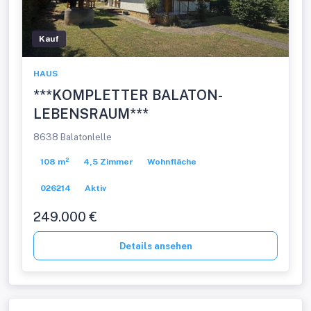
Kauf
HAUS
***KOMPLETTER BALATON-
LEBENSRAUM***
8638 Balatonlelle
108 m²
4,5 Zimmer
Wohnfläche
026214
Aktiv
249.000 €
Details ansehen