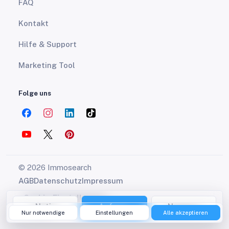
FAQ
Kontakt
Hilfe & Support
Marketing Tool
Folge uns
© 2026 Immosearch
AGB
Datenschutz
Impressum
Cookie-Einstellungen
Notiz
Anfrage
Nummer
Deutsch
Nur notwendige
Einstellungen
Alle akzeptieren