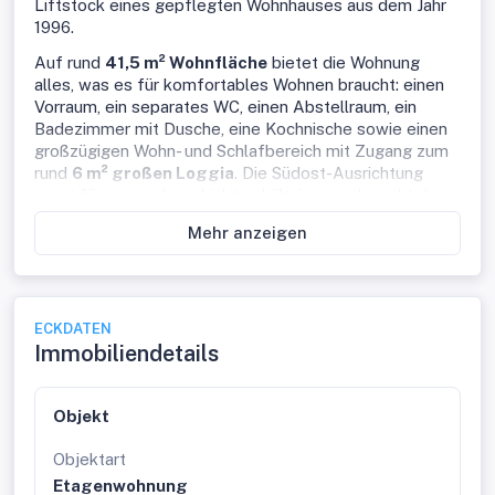
Liftstock eines gepflegten Wohnhauses aus dem Jahr
1996.
Auf rund
41,5 m² Wohnfläche
bietet die Wohnung
alles, was es für komfortables Wohnen braucht: einen
Vorraum, ein separates WC, einen Abstellraum, ein
Badezimmer mit Dusche, eine Kochnische sowie einen
großzügigen Wohn- und Schlafbereich mit Zugang zum
rund
6 m² großen Loggia
. Die Südost-Ausrichtung
sorgt für angenehme Lichtverhältnisse und macht den
Außenbereich zu einem schönen Platz für den
Mehr anzeigen
Morgenkaffee oder entspannte Stunden im Freien.
Der Wohnraum ist mit Parkett ausgestattet, Küche, Bad
und WC sind verfliest. Außenrollläden bei sämtlichen
Fenstern, eine Gasetagenheizung und der vorhandene
ECKDATEN
Lift unterstreichen den praktischen Wohnkomfort.
Immobiliendetails
Durch den kompakten Grundriss eignet sich die
Wohnung ideal für Singles, Berufspendler oder
Personen, die eine gepflegte Mietwohnung in Mödling
Objekt
suchen.
Objektart
Die Wohnung befindet sich in angenehmer Wohnlage in
Etagenwohnung
Mödling. Die Umgebung bietet eine gute