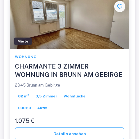
Miete
WOHNUNG
CHARMANTE 3-ZIMMER
WOHNUNG IN BRUNN AM GEBIRGE
2345 Brunn am Gebirge
82 m²
3,5 Zimmer
Wohnfläche
030113
Aktiv
1.075 €
Details ansehen