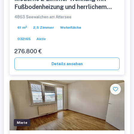
Fußbodenheizung und herrlichem
Ausblick in Rosenau!
4863 Seewalchen am Attersee
61 m²
2,5 Zimmer
Wohnfläche
032165
Aktiv
276.800 €
Details ansehen
Miete