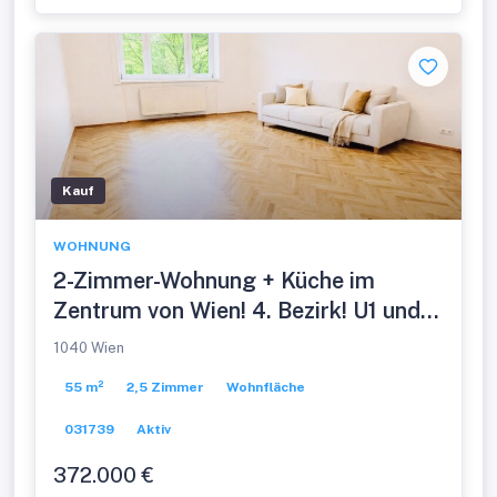
Kauf
WOHNUNG
2-Zimmer-Wohnung + Küche im
Zentrum von Wien! 4. Bezirk! U1 und
U4
1040 Wien
55 m²
2,5 Zimmer
Wohnfläche
031739
Aktiv
372.000 €