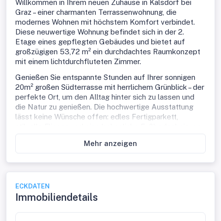
Willkommen in Ihrem neuen Zuhause in Kalsdorf bei
Graz – einer charmanten Terrassenwohnung, die
modernes Wohnen mit höchstem Komfort verbindet.
Diese neuwertige Wohnung befindet sich in der 2.
Etage eines gepflegten Gebäudes und bietet auf
großzügigen 53,72 m² ein durchdachtes Raumkonzept
mit einem lichtdurchfluteten Zimmer.
Genießen Sie entspannte Stunden auf Ihrer sonnigen
20m² großen Südterrasse mit herrlichem Grünblick – der
perfekte Ort, um den Alltag hinter sich zu lassen und
die Natur zu genießen. Die hochwertige Ausstattung
lässt keine Wünsche offen: edles Fertigparkett,
stilvolle Fliesen und eine behagliche Fußbodenheizung
sorgen für ein angenehmes Wohnklima zu jeder
Mehr anzeigen
Jahreszeit. Die moderne Einbauküche ist optimal
integriert und macht das Kochen zum Vergnügen.
Komfort wird hier großgeschrieben: Ein
Personenaufzug bringt Sie bequem in Ihre Etage, Ihre
ECKDATEN
Fahrzeuge finden Platz in der hauseigenen Garage oder
Immobiliendetails
auf dem Parkplatz im Freien. Für den Parkplatz beträgt
die Miete € 48,-, für die Garage € 96,- jeweils inkl. Ust.