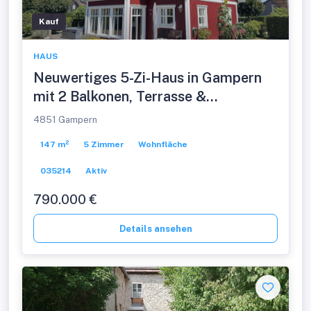
Kauf
HAUS
Neuwertiges 5-Zi-Haus in Gampern
mit 2 Balkonen, Terrasse &
Doppelgarage – Traumhaus!
4851 Gampern
147 m²
5 Zimmer
Wohnfläche
035214
Aktiv
790.000 €
Details ansehen