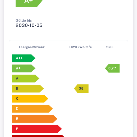
A+
Gültig bis
2030-10-05
Energieeffizienz
HWB kWh/m²a
fGEE
A++
A+
0,77
A
B
38
C
D
E
F