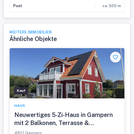
Post
ca. 500 m
WEITERE IMMOBILIEN
Ähnliche Objekte
Kauf
HAUS
Neuwertiges 5-Zi-Haus in Gampern
mit 2 Balkonen, Terrasse &
Doppelgarage – Traumhaus!
4851 Gampern