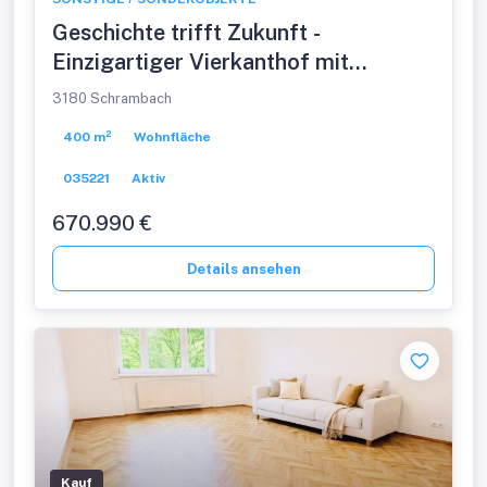
Geschichte trifft Zukunft -
Einzigartiger Vierkanthof mit
Gasthaus und 4 Wohneinheiten
3180 Schrambach
400 m²
Wohnfläche
035221
Aktiv
670.990 €
Details ansehen
Kauf