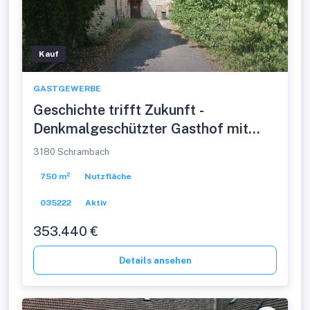
Kauf
GASTGEWERBE
Geschichte trifft Zukunft -
Denkmalgeschützter Gasthof mit
Fremdenzimmern in Schrambach
3180 Schrambach
750 m²
Nutzfläche
035222
Aktiv
353.440 €
Details ansehen