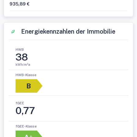
935,89 €
Energiekennzahlen der Immobilie
HWB
38
kWh/m²a
HWB-Klasse
B
fGEE
0,77
fGEE-Klasse