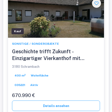
Kauf
SONSTIGE / SONDEROBJEKTE
Geschichte trifft Zukunft -
Einzigartiger Vierkanthof mit
Gasthaus und 4 Wohneinheiten
3180 Schrambach
400 m²
Wohnfläche
035221
Aktiv
670.990 €
Details ansehen