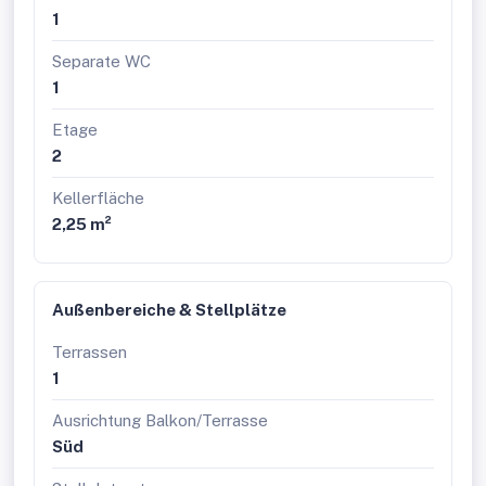
der Immobilie.
1
Gerne unterstütze ich Sie auch bei der Finanzierung
sowie beim Verkauf/Vermietung Ihrer Immobilie.
Separate WC
1
Etage
2
Kellerfläche
2,25 m²
Außenbereiche & Stellplätze
Terrassen
1
Ausrichtung Balkon/Terrasse
Süd