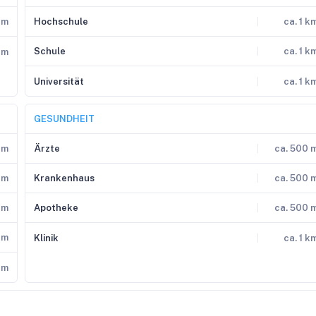
 m
Hochschule
ca. 1 k
Schule
ca. 1 k
 m
Universität
ca. 1 k
GESUNDHEIT
 m
Ärzte
ca. 500 
 m
Krankenhaus
ca. 500 
 m
Apotheke
ca. 500 
km
Klinik
ca. 1 k
km