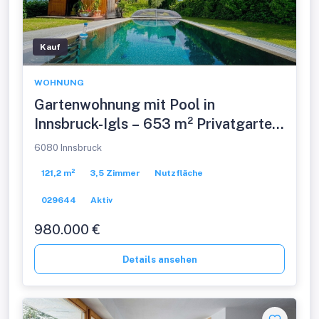
Kauf
WOHNUNG
Gartenwohnung mit Pool in
Innsbruck-Igls – 653 m² Privatgarten
& Top-Lage
6080 Innsbruck
121,2 m²
3,5 Zimmer
Nutzfläche
029644
Aktiv
980.000 €
Details ansehen