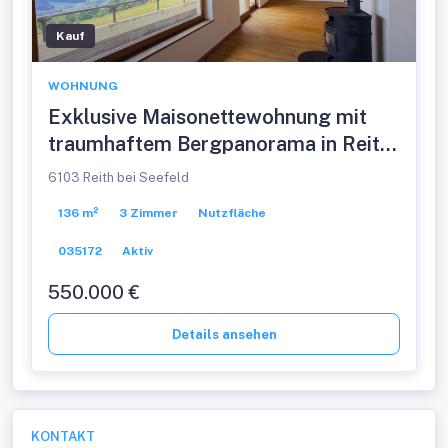
Kauf
WOHNUNG
Exklusive Maisonettewohnung mit
traumhaftem Bergpanorama in Reith
bei Seefeld
6103 Reith bei Seefeld
136 m²
3 Zimmer
Nutzfläche
035172
Aktiv
550.000 €
Details ansehen
KONTAKT