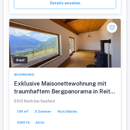
Details ansehen
Kauf
WOHNUNG
Exklusive Maisonettewohnung mit
traumhaftem Bergpanorama in Reith
bei Seefeld
6103 Reith bei Seefeld
136 m²
3 Zimmer
Nutzfläche
035172
Aktiv