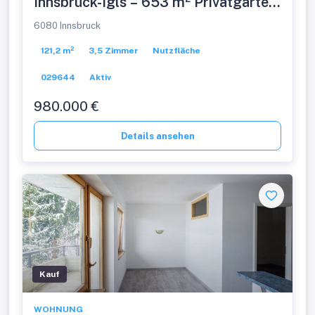
Innsbruck-Igls – 653 m² Privatgarten
& Top-Lage
6080 Innsbruck
121,2 m²
3,5 Zimmer
Nutzfläche
029644
Aktiv
980.000 €
Details ansehen
Kauf
WOHNUNG