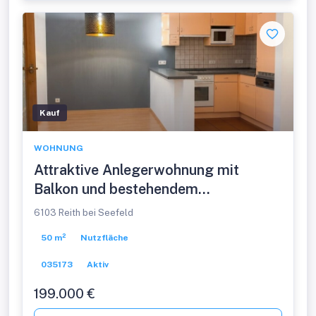
Kauf
WOHNUNG
Attraktive Anlegerwohnung mit
Balkon und bestehendem
Mietverhältnis
6103 Reith bei Seefeld
50 m²
Nutzfläche
035173
Aktiv
199.000 €