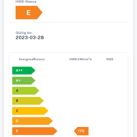
HWB-Klasse
E
Gültig bis
2023-03-28
Energieeffizienz
HWB kWh/m²a
fGEE
A++
A+
A
B
C
D
E
176