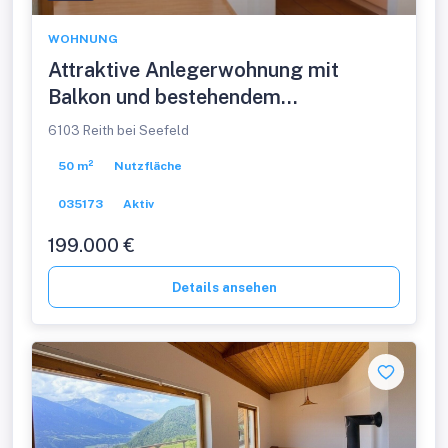
WOHNUNG
Attraktive Anlegerwohnung mit
Balkon und bestehendem
Mietverhältnis
6103 Reith bei Seefeld
50 m²
Nutzfläche
035173
Aktiv
199.000 €
Details ansehen