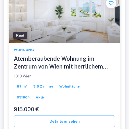
Kauf
WOHNUNG
Atemberaubende Wohnung im
Zentrum von Wien mit herrlichem
Panoramablick! 1. Bezirk. U1
1010 Wien
87 m²
3,5 Zimmer
Wohnfläche
031904
Aktiv
915.000 €
Details ansehen