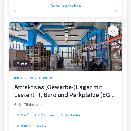
Details ansehen
Miete
INDUSTRIE / GEWERBE
Attraktives (Gewerbe-)Lager mit
Lastenlift, Büro und Parkplätze (EG,
513qm)
5161 Elixhausen
513 m²
1,5 Zimmer
Nutzfläche
032004
Aktiv