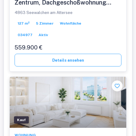
Zentrum, Dachgeschoßwohnung
127m², 5Zimmer,
4863 Seewalchen am Attersee
127 m²
5 Zimmer
Wohnfläche
034977
Aktiv
559.900 €
Details ansehen
Kauf
WOHNUNG