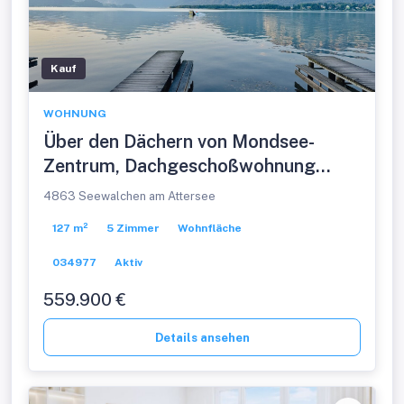
Kauf
WOHNUNG
Über den Dächern von Mondsee-
Zentrum, Dachgeschoßwohnung
127m², 5Zimmer,
4863 Seewalchen am Attersee
127 m²
5 Zimmer
Wohnfläche
034977
Aktiv
559.900 €
Details ansehen