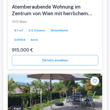
Atemberaubende Wohnung im
Zentrum von Wien mit herrlichem
Panoramablick! 1. Bezirk. U1
1010 Wien
87 m²
3,5 Zimmer
Wohnfläche
031904
Aktiv
915.000 €
Details ansehen
Kauf