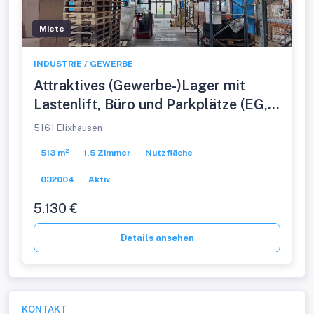
Miete
INDUSTRIE / GEWERBE
Attraktives (Gewerbe-)Lager mit
Lastenlift, Büro und Parkplätze (EG,
513qm)
5161 Elixhausen
513 m²
1,5 Zimmer
Nutzfläche
032004
Aktiv
5.130 €
Details ansehen
KONTAKT