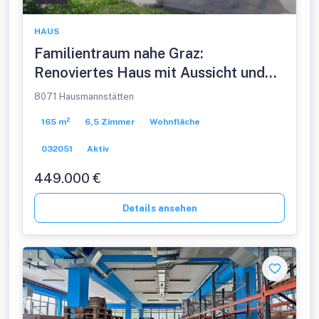
HAUS
Familientraum nahe Graz:
Renoviertes Haus mit Aussicht und
viel Wohnfläche
8071 Hausmannstätten
165 m²
6,5 Zimmer
Wohnfläche
032051
Aktiv
449.000 €
Details ansehen