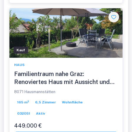
Kauf
HAUS
Familientraum nahe Graz:
Renoviertes Haus mit Aussicht und
viel Wohnfläche
8071 Hausmannstätten
165 m²
6,5 Zimmer
Wohnfläche
032051
Aktiv
449.000 €