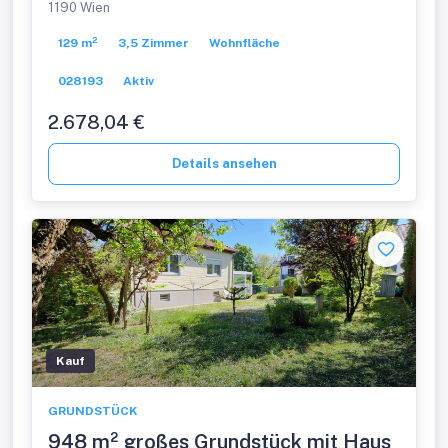
1190 Wien
129 m²
3,5 Zimmer
Wohnfläche
028193
Aktiv
2.678,04 €
Details ansehen
Kauf
GRUNDSTÜCK
948 m² großes Grundstück mit Haus