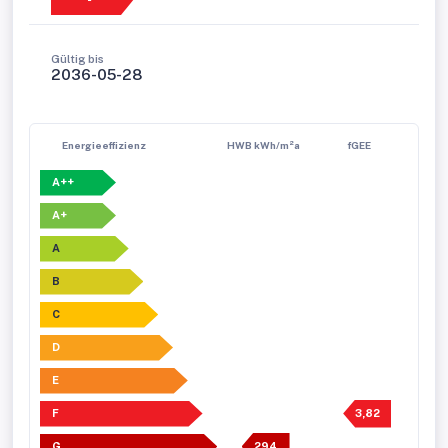
Gültig bis
2036-05-28
Energieeffizienz
HWB kWh/m²a
fGEE
A++
A+
A
B
C
D
E
F
3,82
G
294