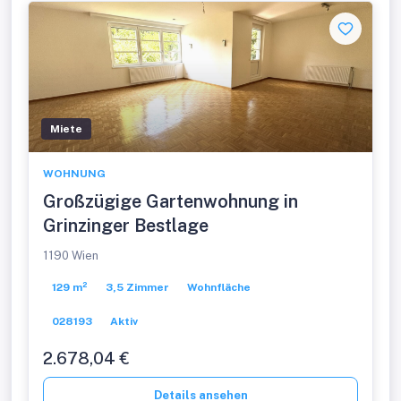
Miete
WOHNUNG
Großzügige Gartenwohnung in
Grinzinger Bestlage
1190 Wien
129 m²
3,5 Zimmer
Wohnfläche
028193
Aktiv
2.678,04 €
Details ansehen