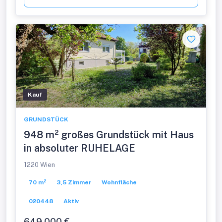
Kauf
GRUNDSTÜCK
948 m² großes Grundstück mit Haus
in absoluter RUHELAGE
1220 Wien
70 m²
3,5 Zimmer
Wohnfläche
020448
Aktiv
649.000 €