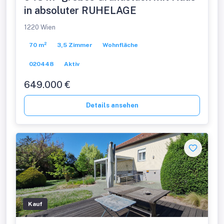
in absoluter RUHELAGE
1220 Wien
70 m²
3,5 Zimmer
Wohnfläche
020448
Aktiv
649.000 €
Details ansehen
Kauf