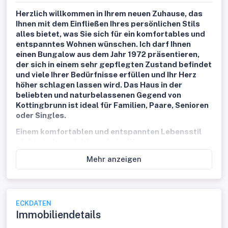
Herzlich willkommen in Ihrem neuen Zuhause, das
Ihnen mit dem Einfließen Ihres persönlichen Stils
alles bietet, was Sie sich für ein komfortables und
entspanntes Wohnen wünschen. Ich darf Ihnen
einen Bungalow aus dem Jahr 1972 präsentieren,
der sich in einem sehr gepflegten Zustand befindet
und viele Ihrer Bedürfnisse erfüllen und Ihr Herz
höher schlagen lassen wird. Das Haus in der
beliebten und naturbelassenen Gegend von
Kottingbrunn ist ideal für Familien, Paare, Senioren
oder Singles.
Einem komfortablen und entspannten Lebensstil
steht ab dann nichts mehr im Weg.
Die Immobilie besticht durch ihre durchdachte
Mehr anzeigen
Raumaufteilung mit 3 hellen Zimmern, die Platz für Ihre
individuellen Wohnideen bieten. Ob gemütliche
Familienabende im Wohnzimmer oder ruhige
Rückzugsorte in den Schlafzimmern – hier finden Sie die
ECKDATEN
perfekte Balance zwischen Gemeinschaft und
Immobiliendetails
Privatsphäre.