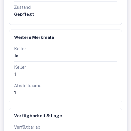
verbringen, Grillpartys, ein Buch lesen und/oder
Zustand
einfach die frische Luft genießen. Hier können Sie
Gepflegt
sich vom hektischen Alltag erholen und neue
Energie tanken.
Parkplatzsuche adé:
Stellplätze befinden sich
direkt vor dem Haus auf der Straße oder auf dem
Weitere Merkmale
Grundstück und bieten Ihnen den Luxus, Ihr
Fahrzeug bequem und sicher abzustellen. Für alle,
Keller
die Ihr Auto gerne geschützt halten, besteht die
Ja
Möglichkeit, dieses in der Garage zu parken.
2-Scheiben-Isolierverglasung-Fenster:
Diese
Keller
sind außen mit Alu, innen mit Holz versehen und
1
befinden sich in einem den Jahren
entsprechenden sehr guten Zustand. Die Fenster
Abstellräume
lassen das Haus durch das Tageslicht hell
erstrahlen und sind alle mit
1
Innenjalousien ausgestattet.
Haustelefon:
Zur idealen Kommunikation
innerhalb des Hauses, in manchen Räumen
installiert.
Verfügbarkeit & Lage
Keller:
Ein Zimmer als Stauraum mit
Abstellkammer, ein Zimmer als zusätzliches
Verfügbar ab