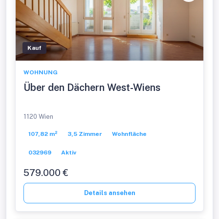
Kauf
WOHNUNG
Über den Dächern West-Wiens
1120 Wien
107,82 m²
3,5 Zimmer
Wohnfläche
032969
Aktiv
579.000 €
Details ansehen