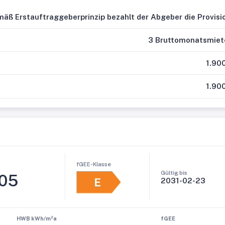
äß Erstauftraggeberprinzip bezahlt der Abgeber die Provisi
3 Bruttomonatsmiet
1.90
1.90
fGEE-Klasse
Gültig bis
,05
E
2031-02-23
HWB kWh/m²a
fGEE