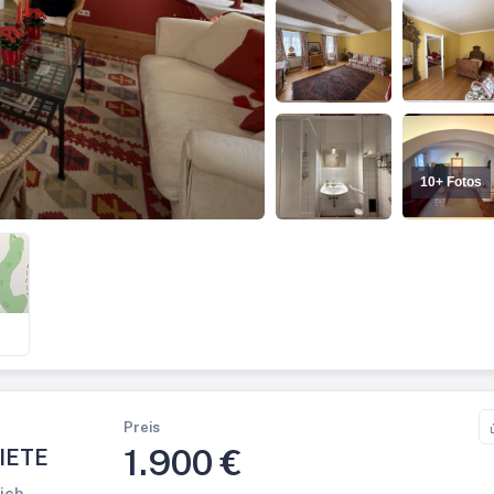
10+ Fotos
Preis
1.900 €
MIETE
ich