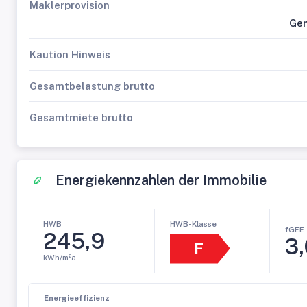
Maklerprovision
Gem
Kaution Hinweis
Gesamtbelastung brutto
Gesamtmiete brutto
Energiekennzahlen der Immobilie
HWB-Klasse
HWB
fGEE
245,9
3
F
kWh/m²a
Energieeffizienz