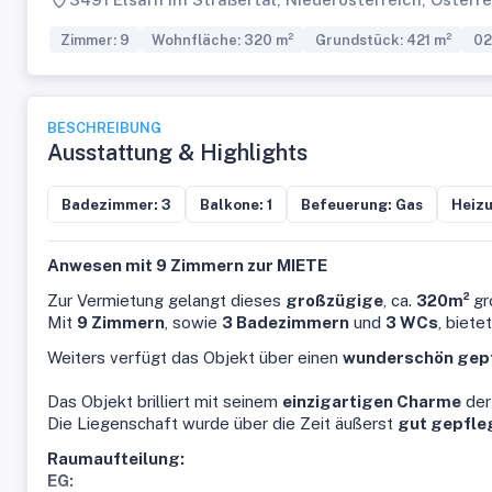
Zimmer: 9
Wohnfläche: 320 m²
Grundstück: 421 m²
02
BESCHREIBUNG
Ausstattung & Highlights
Badezimmer: 3
Balkone: 1
Befeuerung: Gas
Heizu
Anwesen mit 9 Zimmern zur MIETE
Zur Vermietung gelangt dieses
großzügige
, ca.
320m²
gr
Mit
9 Zimmern
, sowie
3 Badezimmern
und
3 WCs
, biete
Weiters verfügt das Objekt über einen
wunderschön gep
Das Objekt brilliert mit seinem
einzigartigen Charme
der 
Die Liegenschaft wurde über die Zeit äußerst
gut gepfle
Raumaufteilung:
EG: