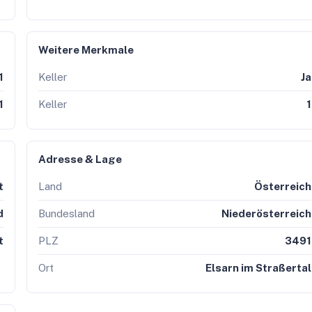
* mit den Qualitätssiegeln
IMMO CHAMPION 2023,
TOP IMMO
O EXPERTE 2026
!
(*von Kurier und dem IMWF - Institut für
Weitere Merkmale
1
Keller
Ja
at:
1
Keller
1
 - - Suchagent anlegen - - -
g anfragen - - -
itrechner - - -
Adresse & Lage
nline bewerten - - -
ewsletter anmelden - - -
t
Land
Österreich
d
Bundesland
Niederösterreich
t
PLZ
3491
Ort
Elsarn im Straßertal