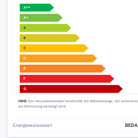
A++
A+
A
B
C
D
E
F
G
HWB:
Der Heizwärmebedarf beschreibt die Wärmemenge, die rechneris
zur Beheizung benötigt wird.
Energieausweisart
BEDA