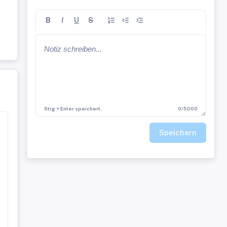
2
B
I
U
S
Strg + Enter speichert.
0/5000
Speichern
te