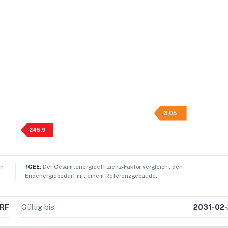
3,05
245,9
ch
fGEE:
Der Gesamtenergieeffizienz-Faktor vergleicht den
Endenergiebedarf mit einem Referenzgebäude.
RF
Gültig bis
2031-02