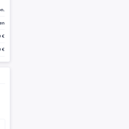
on.
en
0 €
0 €