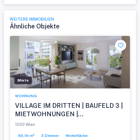
WEITERE IMMOBILIEN
Ähnliche Objekte
Miete
WOHNUNG
VILLAGE IM DRITTEN | BAUFELD 3 |
MIETWOHNUNGEN |
FERTIGSTELLUNG NOVEMBER
1030 Wien
2026
60,16 m²
3 Zimmer
Wohnfläche