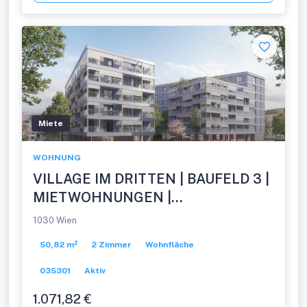
Miete
WOHNUNG
VILLAGE IM DRITTEN | BAUFELD 3 |
MIETWOHNUNGEN |
FERTIGSTELLUNG NOVEMBER
1030 Wien
2026
50,82 m²
2 Zimmer
Wohnfläche
035301
Aktiv
1.071,82 €