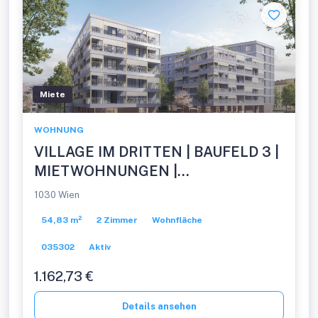
Miete
WOHNUNG
VILLAGE IM DRITTEN | BAUFELD 3 |
MIETWOHNUNGEN |
FERTIGSTELLUNG NOVEMBER
1030 Wien
2026
54,83 m²
2 Zimmer
Wohnfläche
035302
Aktiv
1.162,73 €
Details ansehen