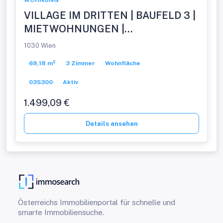
WOHNUNG
VILLAGE IM DRITTEN | BAUFELD 3 |
MIETWOHNUNGEN |
FERTIGSTELLUNG NOVEMBER
1030 Wien
2026
69,18 m²
3 Zimmer
Wohnfläche
035300
Aktiv
1.499,09 €
Details ansehen
Österreichs Immobilienportal für schnelle und
smarte Immobiliensuche.