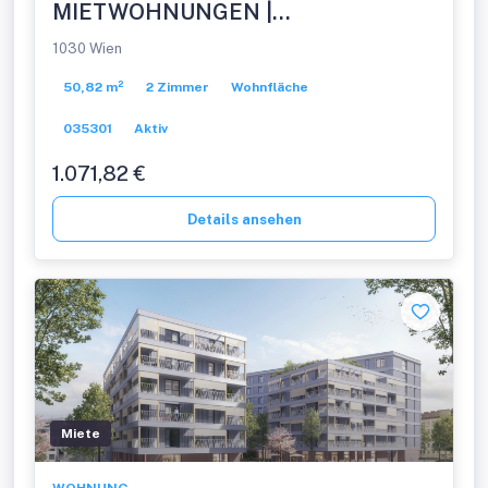
MIETWOHNUNGEN |
FERTIGSTELLUNG NOVEMBER
1030 Wien
2026
50,82 m²
2 Zimmer
Wohnfläche
035301
Aktiv
1.071,82 €
Details ansehen
Miete