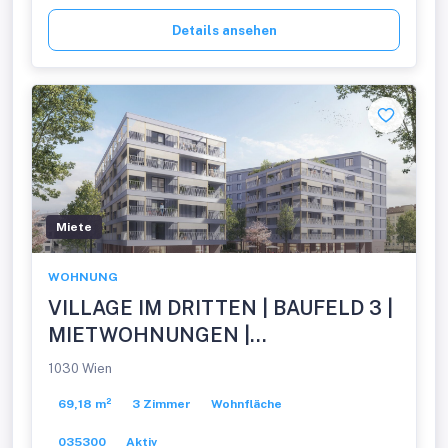
Details ansehen
Miete
WOHNUNG
VILLAGE IM DRITTEN | BAUFELD 3 |
MIETWOHNUNGEN |
FERTIGSTELLUNG NOVEMBER
1030 Wien
2026
69,18 m²
3 Zimmer
Wohnfläche
035300
Aktiv