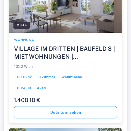
Miete
WOHNUNG
VILLAGE IM DRITTEN | BAUFELD 3 |
MIETWOHNUNGEN |
FERTIGSTELLUNG NOVEMBER
1030 Wien
2026
60,16 m²
3 Zimmer
Wohnfläche
035303
Aktiv
1.408,18 €
Details ansehen