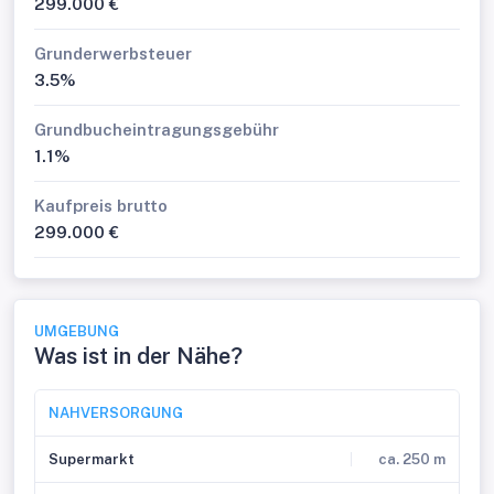
299.000 €
sind unsererseits ohne Gewähr.
Nähere Informationen sowie unsere AGBs und die
Grunderwerbsteuer
Nebenkostenübersichtsblatt finden Sie auf unserer
3.5%
Homepage www.decus.at unter "Service" - "Rechtliches
zum FAGG" sowie im Anhang der zugesendeten
Grundbucheintragungsgebühr
Objekt-Exposés!
1.1%
Kaufpreis brutto
299.000 €
UMGEBUNG
Was ist in der Nähe?
NAHVERSORGUNG
Supermarkt
ca. 250 m