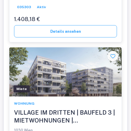
035303
Aktiv
1.408,18 €
Details ansehen
Miete
WOHNUNG
VILLAGE IM DRITTEN | BAUFELD 3 |
MIETWOHNUNGEN |
FERTIGSTELLUNG NOVEMBER
1030 Wien