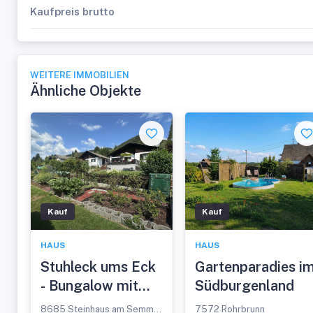
Kaufpreis brutto
WEITERE IMMOBILIEN
Ähnliche Objekte
Kauf
Kauf
HAUS
HAUS
Stuhleck ums Eck
Gartenparadies i
- Bungalow mit
Südburgenland
Garten und tollem
8685 Steinhaus am Semmering
7572 Rohrbrunn