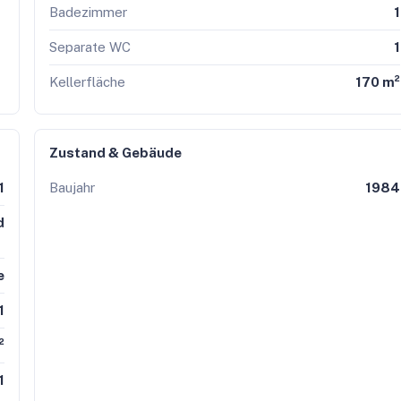
Badezimmer
1
Separate WC
1
Kellerfläche
170 m²
Zustand & Gebäude
1
Baujahr
1984
d
e
1
²
1