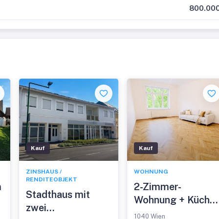
800.000
Kauf
Kauf
ZINSHAUS /
WOHNUNG
RENDITEOBJEKT
m
2-Zimmer-
Stadthaus mit
Wohnung + Küche
zwei
im Zentrum von
1040 Wien