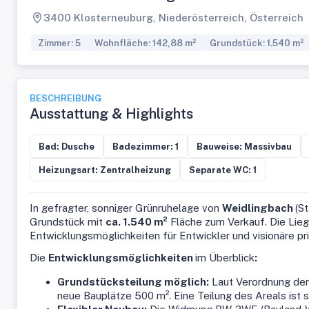
3400 Klosterneuburg, Niederösterreich, Österreich
Zimmer: 5
Wohnfläche: 142,88 m²
Grundstück: 1.540 m²
BESCHREIBUNG
Ausstattung & Highlights
Bad: Dusche
Badezimmer: 1
Bauweise: Massivbau
Heizungsart: Zentralheizung
Separate WC: 1
In gefragter, sonniger Grünruhelage von
Weidlingbach
(S
Grundstück mit
ca. 1.540 m²
Fläche zum Verkauf. Die Liege
Entwicklungsmöglichkeiten für Entwickler und visionäre pr
Die
Entwicklungsmöglichkeiten
im Überblick
:
Grundstücksteilung möglich:
Laut Verordnung der
neue Bauplätze 500 m². Eine Teilung des Areals ist so