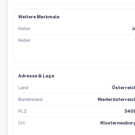
Weitere Merkmale
Keller
J
Keller
Adresse & Lage
Land
Österreic
Bundesland
Niederösterreic
PLZ
340
Ort
Klosterneubur