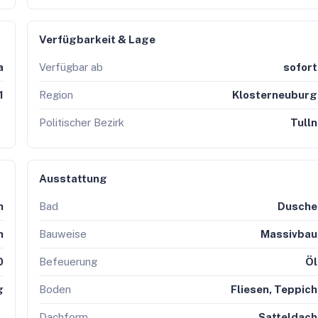
Verfügbarkeit & Lage
a
Verfügbar ab
sofort
1
Region
Klosterneuburg
Politischer Bezirk
Tulln
Ausstattung
h
Bad
Dusche
h
Bauweise
Massivbau
0
Befeuerung
Öl
g
Boden
Fliesen, Teppich
Dachform
Satteldach