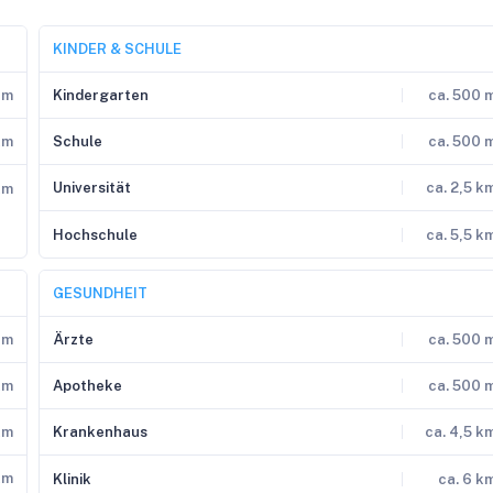
KINDER & SCHULE
 m
Kindergarten
ca. 500 
km
Schule
ca. 500 
Universität
ca. 2,5 k
km
Hochschule
ca. 5,5 k
GESUNDHEIT
 m
Ärzte
ca. 500 
km
Apotheke
ca. 500 
km
Krankenhaus
ca. 4,5 k
km
Klinik
ca. 6 k