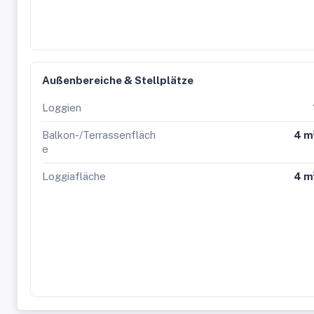
Außenbereiche & Stellplätze
Loggien
Balkon-/Terrassenfläch
4 m
e
Loggiafläche
4 m