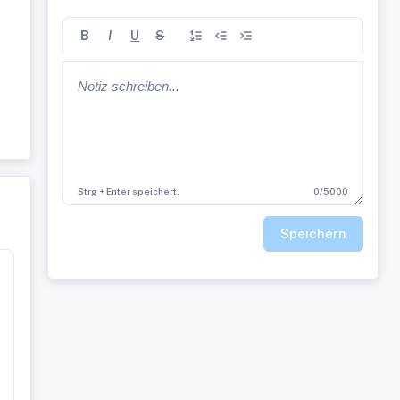
B
I
U
S
n
hr
Strg + Enter speichert.
0/5000
Speichern