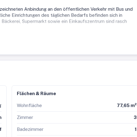
zeichneten Anbindung an den öffentlichen Verkehr mit Bus und
liche Einrichtungen des täglichen Bedarfs befinden sich in
, Bäckerei, Supermarkt sowie ein Einkaufszentrum sind rasch
orragenden Infrastruktur und bietet damit ideale Voraussetzunge
einer attraktiven Investitionsmöglichkeit.
ng und vereinbaren Sie noch heute einen Besichtigungstermin. I
ausweis wurde vom Eigentümer bzw. Verkäufer, nach unserer
ie Aufforderung zu seiner Erstellung noch nicht vorgelegt. Daher
ntsprechende Gesamtenergieeffizienz als vereinbart. Wir
liche Energieeffizienz der angebotenen Immobilie.
Flächen & Räume
g
Wohnfläche
77,65 m²
n
Zimmer
3
f
Badezimmer
1