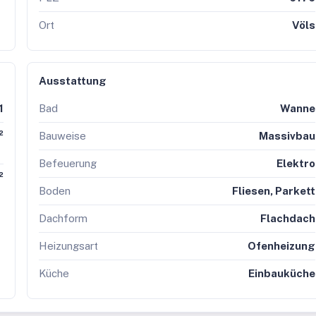
Ort
Völs
Ausstattung
1
Bad
Wanne
²
Bauweise
Massivbau
Befeuerung
Elektro
²
Boden
Fliesen, Parkett
Dachform
Flachdach
Heizungsart
Ofenheizung
Küche
Einbauküche