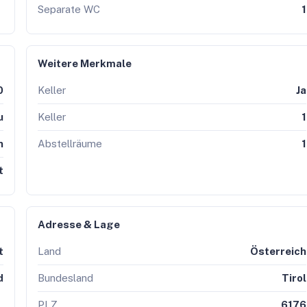
Separate WC
1
Weitere Merkmale
0
Keller
Ja
u
Keller
1
n
Abstellräume
1
t
Adresse & Lage
t
Land
Österreich
d
Bundesland
Tirol
PLZ
6176