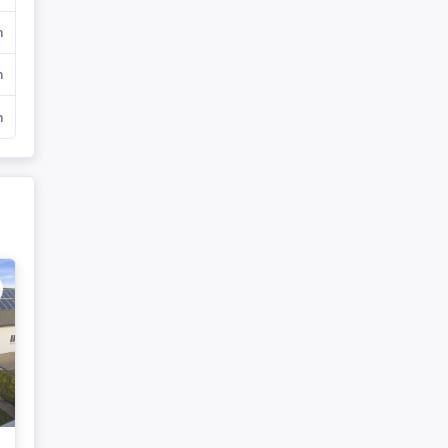
m
m
m