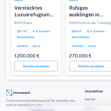
HAUS
HAUS
Verstecktes
Ruhiges
Luxusrefugium
ausklingen in
mit parkähnlichem
Furth
8510 Stainz
2564 Furth an der Triesting
Garten & privatem
327 m²
4,5 Zimmer
220 m²
8,5 Zimmer
Wellnessbereich
Wohnfläche
Wohnfläche
031861
Aktiv
015445
Aktiv
1.200.000 €
270.000 €
Details ansehen
Details ansehen
Immobilien
Kaufen
Österreichs Immobilienportal für schnelle und
smarte Immobiliensuche.
Mieten