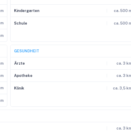
 m
Kindergarten
ca. 500 
km
Schule
ca. 500 
km
GESUNDHEIT
km
Ärzte
ca. 3 k
km
Apotheke
ca. 3 k
km
Klinik
ca. 3,5 k
km
ca. 3 k