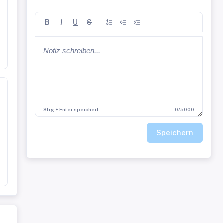
B
I
U
S
Strg + Enter speichert.
0/5000
Speichern