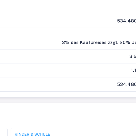
534.480
3% des Kaufpreises zzgl. 20% U
3.
1.
534.480
KINDER & SCHULE