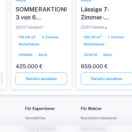
HAUS
HAUS
SOMMERAKTION!
Lässige 7-
3 von 6
Zimmer-
Doppelhaushälften
Doppelhaushälfte
2603 Felixdorf
2325 Himberg
noch verfügbar!
in Himberg zu
119,08 m²
5 Zimmer
162,33 m²
7 Zimmer
Haus 3.0 mit
verkaufen!
Wohnfläche
Wohnfläche
Keller in Felixdorf
031886
Aktiv
031678
Aktiv
zu verkaufen!
425.000 €
659.000 €
Details ansehen
Details ansehen
Für Eigentümer
Für Makler
Vermarkten
Kostenlos inserieren
Tipps & Ratgeber
Makler werden