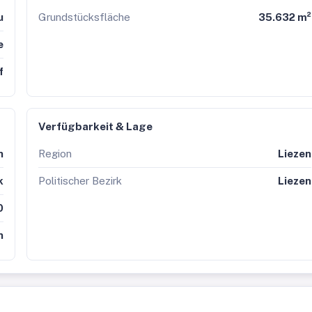
u
Grundstücksfläche
35.632 m²
e
f
Verfügbarkeit & Lage
h
Region
Liezen
k
Politischer Bezirk
Liezen
0
n